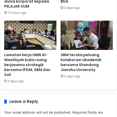
dunia korporat kepada
Bhd.
PELAJAR UUM
2 days ago
13 hours ago
Lawatan kerja UMN Al-
SBM teroka peluang
Washliyah buka ruang
kolaborasi akademik
kerjasama strategik
bersama Shandong
bersama IPDM, SBM dan
Jianzhu University
SoE
3 days ago
3 days ago
Leave a Reply
Your email address will not be published.
Required fields are