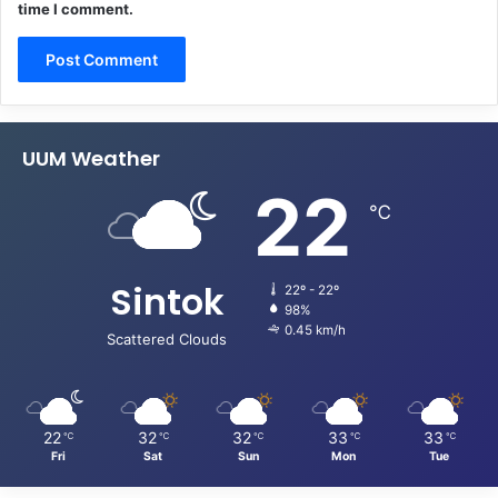
time I comment.
UUM Weather
22
℃
Sintok
22º - 22º
98%
0.45 km/h
Scattered Clouds
22
32
32
33
33
℃
℃
℃
℃
℃
Fri
Sat
Sun
Mon
Tue