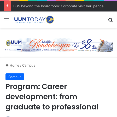
BGS beyond the boardroom: Corporate visit beri pendedahan dunia korporat kepada PELAJAR UUM
Menu
S
Home
/
Campus
Campus
Program: Career
development: from
graduate to professional