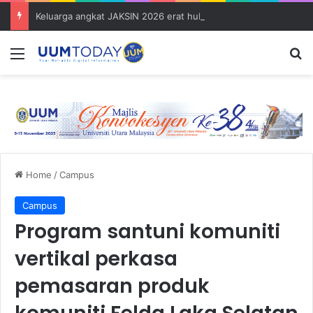
Keluarga angkat JAKSIN 2026 erat hubungan Pelajar Inasis TNB UUM bersama komuniti Pulau Tuba
Menu
S
Home
/
Campus
Campus
Program santuni komuniti
vertikal perkasa
pemasaran produk