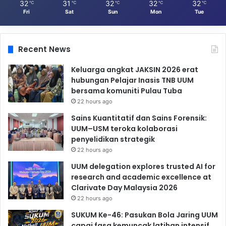
32
31
32
32
32
℃
℃
℃
℃
℃
Fri
Sat
Sun
Mon
Tue
Recent News
Keluarga angkat JAKSIN 2026 erat
hubungan Pelajar Inasis TNB UUM
bersama komuniti Pulau Tuba
22 hours ago
Sains Kuantitatif dan Sains Forensik:
UUM–USM teroka kolaborasi
penyelidikan strategik
22 hours ago
UUM delegation explores trusted AI for
research and academic excellence at
Clarivate Day Malaysia 2026
22 hours ago
SUKUM Ke-46: Pasukan Bola Jaring UUM
capai fasa kemuncak latihan intensif