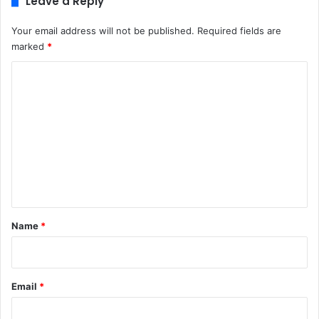
Leave a Reply
Your email address will not be published.
Required fields are
marked
*
C
o
m
m
e
n
t
*
Name
*
Email
*