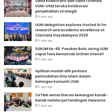
Sains Kuantitatif dan Sains Forensik:
UUM–USM teroka kolaborasi
penyelidikan strategik
2 days ago
UUM delegation explores trusted AI for
research and academic excellence at
Clarivate Day Malaysia 2026
2 days ago
SUKUM Ke-46: Pasukan Bola Jaring UUM
capai fasa kemuncak latihan intensif
2 days ago
Aplikasi mudah alih perkasa
pemindahan ilmu Islam dalam
kalangan komuniti UUM
2 days ago
CeTMA semai literasi kewangan kanak-
kanak melalui pertandingan mewarna
2 days ago