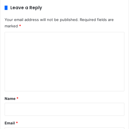
Leave a Reply
Your email address will not be published.
Required fields are
marked
*
C
o
m
m
e
n
t
*
Name
*
Email
*