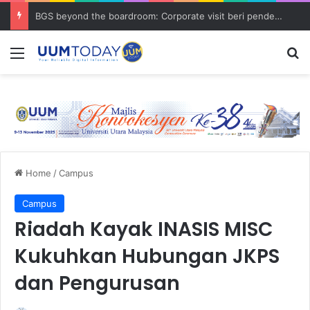
BGS beyond the boardroom: Corporate visit beri pendedahan dunia korporat kepada PELAJAR UUM
Menu
S
Home
/
Campus
Campus
Riadah Kayak INASIS MISC
Kukuhkan Hubungan JKPS
dan Pengurusan