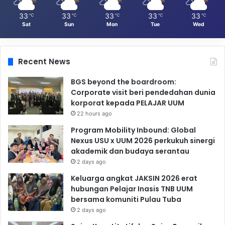
33
33
33
33
33
℃
℃
℃
℃
℃
Sat
Sun
Mon
Tue
Wed
Recent News
BGS beyond the boardroom:
Corporate visit beri pendedahan dunia
korporat kepada PELAJAR UUM
22 hours ago
Program Mobility Inbound: Global
Nexus USU x UUM 2026 perkukuh sinergi
akademik dan budaya serantau
2 days ago
Keluarga angkat JAKSIN 2026 erat
hubungan Pelajar Inasis TNB UUM
bersama komuniti Pulau Tuba
2 days ago