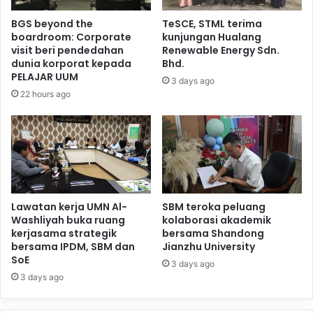
BGS beyond the
TeSCE, STML terima
boardroom: Corporate
kunjungan Hualang
visit beri pendedahan
Renewable Energy Sdn.
dunia korporat kepada
Bhd.
PELAJAR UUM
3 days ago
22 hours ago
Lawatan kerja UMN Al-
SBM teroka peluang
Washliyah buka ruang
kolaborasi akademik
kerjasama strategik
bersama Shandong
bersama IPDM, SBM dan
Jianzhu University
SoE
3 days ago
3 days ago