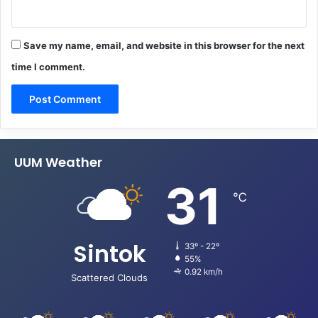
Save my name, email, and website in this browser for the next
time I comment.
UUM Weather
31
℃
Sintok
33º - 22º
55%
0.92 km/h
Scattered Clouds