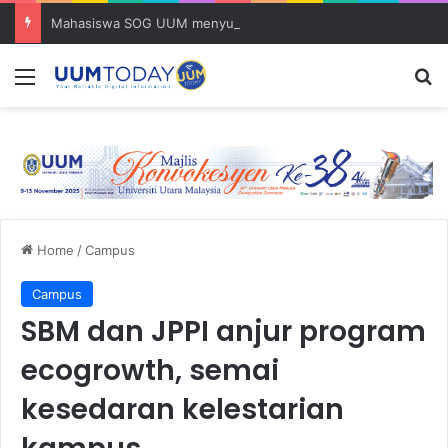
Mahasiswa SOG UUM menyulam kasih bersama komuniti orang asli
Menu
S
Home
/
Campus
Campus
SBM dan JPPI anjur program
ecogrowth, semai
kesedaran kelestarian