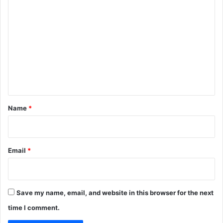
C
o
m
m
e
n
t
*
Name
*
Email
*
Save my name, email, and website in this browser for the next
time I comment.