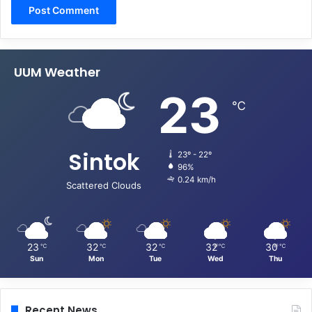
UUM Weather
23
℃
Sintok
23º - 22º
96%
0.24 km/h
Scattered Clouds
23
32
32
32
30
℃
℃
℃
℃
℃
Sun
Mon
Tue
Wed
Thu
Recent News