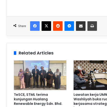
Facebook
X
Reddit
Messenger
Share via Email
Print
Share
Related Articles
TeSCE, STML terima
Lawatan kerja UMN
kunjungan Hualang
Washliyah buka ru
Renewable Energy Sdn. Bhd.
kerjasama strateg