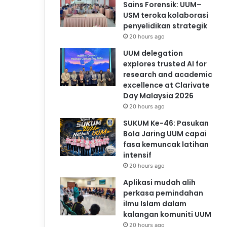
Sains Forensik: UUM–
USM teroka kolaborasi
penyelidikan strategik
20 hours ago
UUM delegation
explores trusted AI for
research and academic
excellence at Clarivate
Day Malaysia 2026
20 hours ago
SUKUM Ke-46: Pasukan
Bola Jaring UUM capai
fasa kemuncak latihan
intensif
20 hours ago
Aplikasi mudah alih
perkasa pemindahan
ilmu Islam dalam
kalangan komuniti UUM
20 hours ago