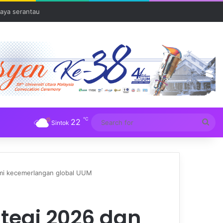
aya serantau
℃
22
Sea
Sintok
for
mi kecemerlangan global UUM
tegi 2026 dan