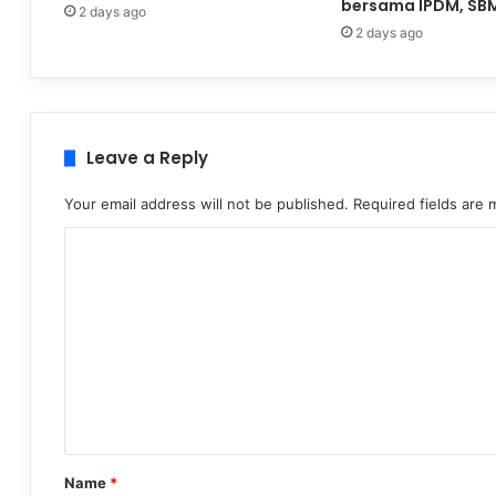
bersama IPDM, SB
2 days ago
2 days ago
Leave a Reply
Your email address will not be published.
Required fields are
C
o
m
m
e
n
t
*
Name
*