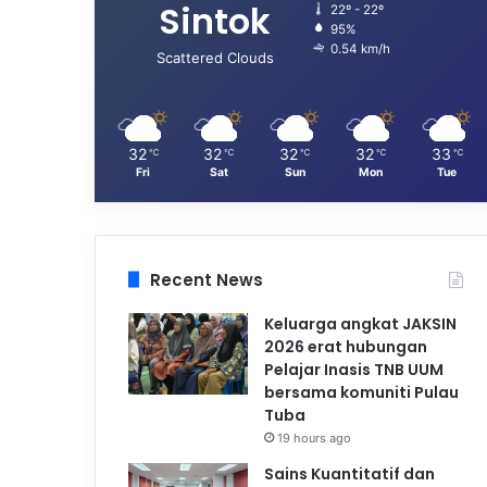
Sintok
22º - 22º
95%
0.54 km/h
Scattered Clouds
32
32
32
32
33
℃
℃
℃
℃
℃
Fri
Sat
Sun
Mon
Tue
Recent News
Keluarga angkat JAKSIN
2026 erat hubungan
Pelajar Inasis TNB UUM
bersama komuniti Pulau
Tuba
19 hours ago
Sains Kuantitatif dan