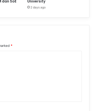
M dan SoE
University
2 days ago
 marked
*