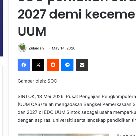
2027 demi keceme
UUM
Zulaidah
May 14, 2026
Facebook
X
Reddit
Messenger
Share via Email
Gambar oleh: SOC
SINTOK, 13 Mei 2026: Pusat Pengajian Pengkomputera
(UUM CAS) telah mengadakan Bengkel Pemerkasaan St
dan 2027 di EDC UUM Sintok sebagai usaha memperkukuh
dengan aspirasi universiti serta landskap pendidikan ti
Program 