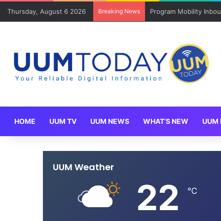
Thursday, August 6 2026
Breaking News
Program Mobility Inbo
HOME
UUM TV
UUM NEWS
WHAT’S NEW
UUM 
UUM Weather
22
℃