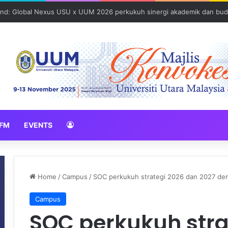
und: Global Nexus USU x UUM 2026 perkukuh sinergi akademik dan bud
FM
EVENTS
Home
/
Campus
/
SOC perkukuh strategi 2026 dan 2027 de
Campus
SOC perkukuh stra