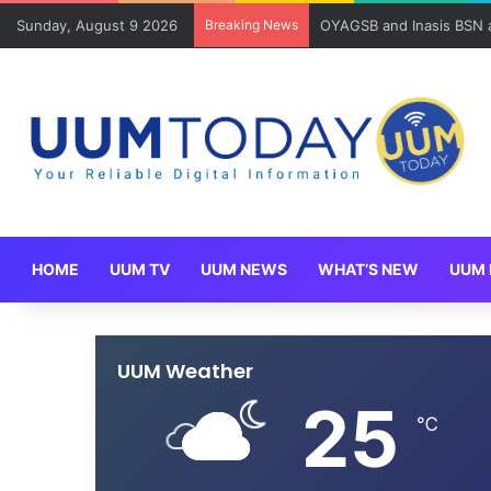
Sunday, August 9 2026
Breaking News
Mahasiswa SOG UUM meny
HOME
UUM TV
UUM NEWS
WHAT’S NEW
UUM 
UUM Weather
25
℃