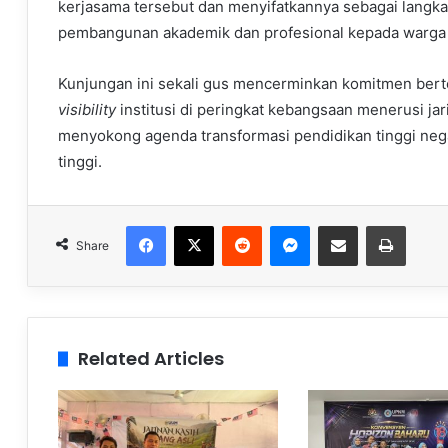
kerjasama tersebut dan menyifatkannya sebagai langk
pembangunan akademik dan profesional kepada warga i
Kunjungan ini sekali gus mencerminkan komitmen b
visibility
institusi di peringkat kebangsaan menerusi jarin
menyokong agenda transformasi pendidikan tinggi neg
tinggi.
Facebook
X
Reddit
Messenger
Share via Email
Print
Share
Related Articles