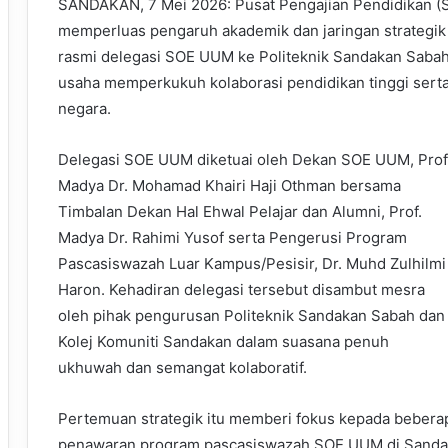
SANDAKAN, 7 Mei 2026: Pusat Pengajian Pendidikan (SO
memperluas pengaruh akademik dan jaringan strategik 
rasmi delegasi SOE UUM ke Politeknik Sandakan Sabah
usaha memperkukuh kolaborasi pendidikan tinggi ser
negara.
Delegasi SOE UUM diketuai oleh Dekan SOE UUM, Prof
Madya Dr. Mohamad Khairi Haji Othman bersama
Timbalan Dekan Hal Ehwal Pelajar dan Alumni, Prof.
Madya Dr. Rahimi Yusof serta Pengerusi Program
Pascasiswazah Luar Kampus/Pesisir, Dr. Muhd Zulhilmi
Haron. Kehadiran delegasi tersebut disambut mesra
oleh pihak pengurusan Politeknik Sandakan Sabah dan
Kolej Komuniti Sandakan dalam suasana penuh
ukhuwah dan semangat kolaboratif.
Pertemuan strategik itu memberi fokus kepada beber
penawaran program pascasiswazah SOE UUM di Sanda