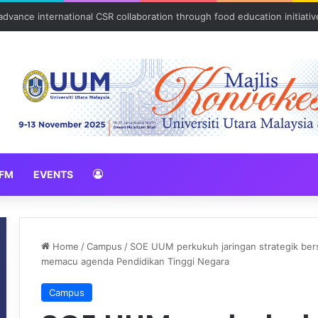
ulam kasih bersama komuniti orang asli
FM
EVENTS
Home
/
Campus
/
SOE UUM perkukuh jaringan strategik bers
memacu agenda Pendidikan Tinggi Negara
Campus