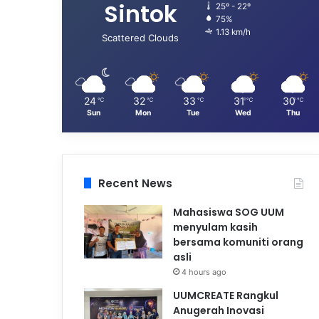
Sintok
25º - 22º
75%
1.13 km/h
Scattered Clouds
24
32
33
31
30
℃
℃
℃
℃
℃
Sun
Mon
Tue
Wed
Thu
Recent News
Mahasiswa SOG UUM
menyulam kasih
bersama komuniti orang
asli
4 hours ago
UUMCREATE Rangkul
Anugerah Inovasi