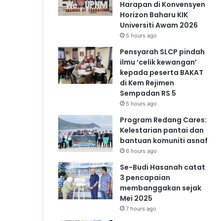
Harapan di Konvensyen
Horizon Baharu KIK
Universiti Awam 2026
5 hours ago
Pensyarah SLCP pindah
ilmu ‘celik kewangan’
kepada peserta BAKAT
di Kem Rejimen
Sempadan RS 5
5 hours ago
Program Redang Cares:
Kelestarian pantai dan
bantuan komuniti asnaf
6 hours ago
Se-Budi Hasanah catat
3 pencapaian
membanggakan sejak
Mei 2025
7 hours ago