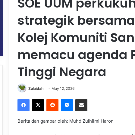
SOE UUM perkukuh
strategik bersama 
Kolej Komuniti S
memacu agenda P
Tinggi Negara
Zulaidah
May 12, 2026
Facebook
X
Reddit
Messenger
Share via Email
Berita dan gambar oleh: Muhd Zulhilmi Haron