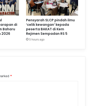
l
Pensyarah SLCP pindah ilmu
Harapan di
‘celik kewangan’ kepada
n Baharu
peserta BAKAT di Kem
m 2026
Rejimen Sempadan RS 5
5 hours ago
 marked
*