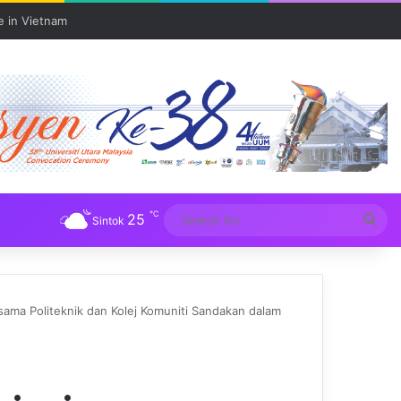
℃
25
Sea
Sintok
for
ama Politeknik dan Kolej Komuniti Sandakan dalam