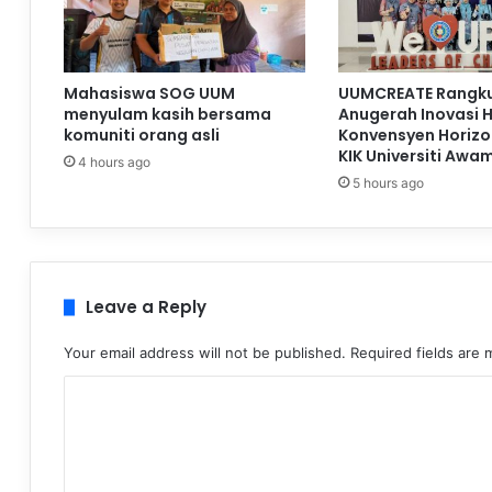
Mahasiswa SOG UUM
UUMCREATE Rangku
menyulam kasih bersama
Anugerah Inovasi 
komuniti orang asli
Konvensyen Horizo
KIK Universiti Awa
4 hours ago
5 hours ago
Leave a Reply
Your email address will not be published.
Required fields are
C
o
m
m