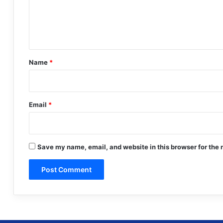
e
n
t
*
Name
*
Email
*
Save my name, email, and website in this browser for the 