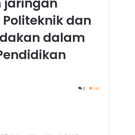
 jaringan
Politeknik dan
andakan dalam
endidikan
0
141