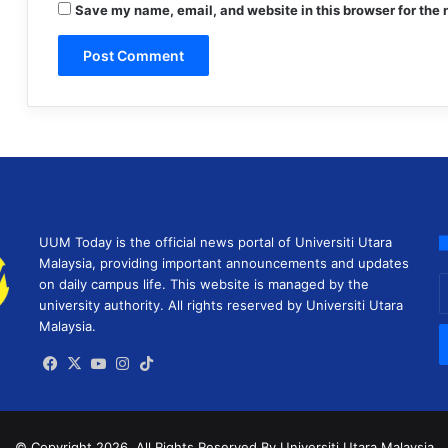
Save my name, email, and website in this browser for the 
UUM Today is the official news portal of Universiti Utara
Malaysia, providing important announcements and updates
E
on daily campus life. This website is managed by the
y
university authority. All rights reserved by Universiti Utara
E
Malaysia.
a
Facebook
X
YouTube
Instagram
TikTok
© Copyright 2026, All Rights Reserved
By Universiti Utara Malaysia