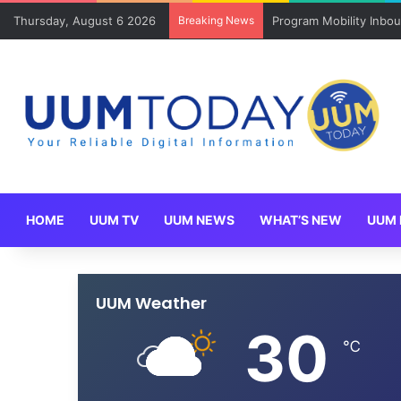
Thursday, August 6 2026
Breaking News
Program Mobility Inbo
HOME
UUM TV
UUM NEWS
WHAT’S NEW
UUM 
UUM Weather
30
℃