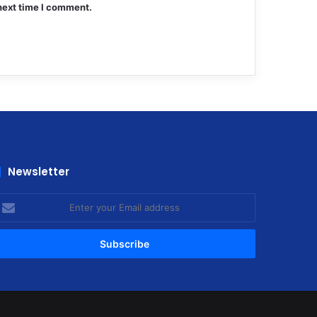
next time I comment.
Newsletter
nter
our
mail
ddress