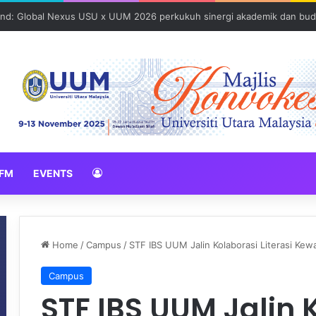
und: Global Nexus USU x UUM 2026 perkukuh sinergi akademik dan bud
FM
EVENTS
Home
/
Campus
/
STF IBS UUM Jalin Kolaborasi Literasi K
Campus
STF IBS UUM Jalin 