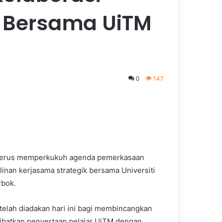
n Bersama UiTM
0
147
M terus memperkukuh agenda pemerkasaan
linan kerjasama strategik bersama Universiti
bok.
elah diadakan hari ini bagi membincangkan
libatkan penyertaan pelajar UiTM dengan