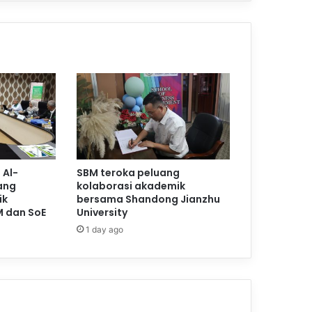
 Al-
SBM teroka peluang
ang
kolaborasi akademik
ik
bersama Shandong Jianzhu
M dan SoE
University
1 day ago