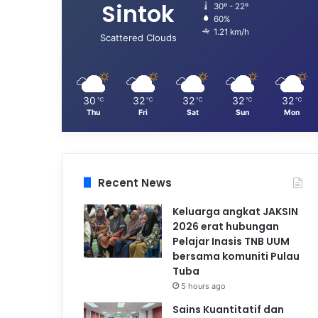
Sintok
30º - 22º
60%
1.21 km/h
Scattered Clouds
30
32
32
32
32
℃
℃
℃
℃
℃
Thu
Fri
Sat
Sun
Mon
Recent News
Keluarga angkat JAKSIN
2026 erat hubungan
Pelajar Inasis TNB UUM
bersama komuniti Pulau
Tuba
5 hours ago
Sains Kuantitatif dan