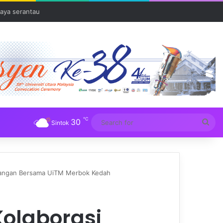
aya serantau
℃
30
Sea
Sintok
for
ewangan Bersama UiTM Merbok Kedah
Kolaborasi