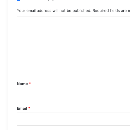
Your email address will not be published.
Required fields are
C
o
m
m
e
n
t
*
Name
*
Email
*