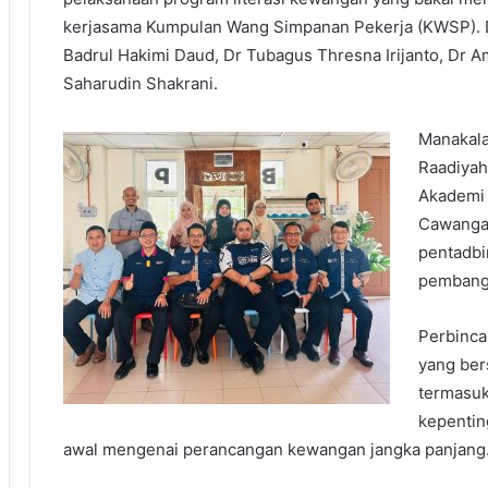
kerjasama Kumpulan Wang Simpanan Pekerja (KWSP). D
Badrul Hakimi Daud, Dr Tubagus Thresna Irijanto, Dr
Saharudin Shakrani.
Manakala
Raadiyah
Akademi 
Cawangan
pentadbi
pembangu
Perbinca
yang bers
termasuk
kepentin
awal mengenai perancangan kewangan jangka panjang