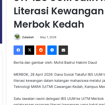
Literasi Kewanga
Merbok Kedah
Zulaidah
May 7, 2026
Facebook
X
Reddit
Messenger
Share via Email
Berita dan gambar oleh: Mohd Badrul Hakimi Daud
MERBOK, 28 April 2026: Dana Sosial Takaful IBS UU
literasi kewangan dalam kalangan mahasiswa melalui ja
Teknologi MARA (UiTM) Cawangan Kedah, Kampus Mer
Satu lawatan rasmi delegasi IBS UUM ke UiTM Merbok t
pelaksanaan program literasi kewangan yang bakal me