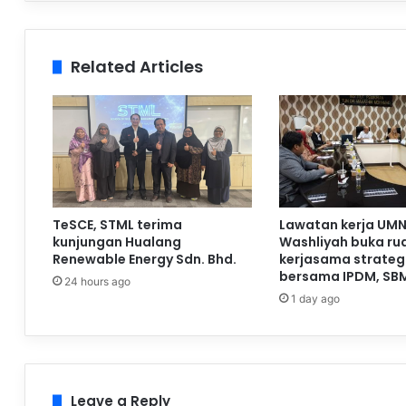
Related Articles
TeSCE, STML terima
Lawatan kerja UMN
kunjungan Hualang
Washliyah buka ru
Renewable Energy Sdn. Bhd.
kerjasama strateg
bersama IPDM, SB
24 hours ago
1 day ago
Leave a Reply