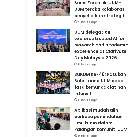
Sains Forensik: UUM–
USM teroka kolaborasi
penyelidikan strategik
5 hours ago
UUM delegation
explores trusted AI for
research and academic
excellence at Clarivate
Day Malaysia 2026
6 hours ago
SUKUM Ke-46: Pasukan
Bola Jaring UUM capai
fasa kemuncak latihan
intensif
6 hours ago
Aplikasi mudah alih
perkasa pemindahan
ilmu Islam dalam
kalangan komuniti UUM
6 hours ago