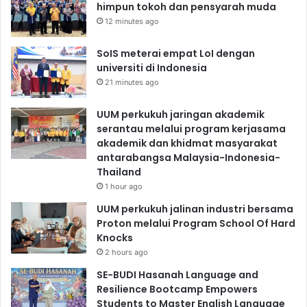
himpun tokoh dan pensyarah muda
12 minutes ago
SoIS meterai empat LoI dengan
universiti di Indonesia
21 minutes ago
UUM perkukuh jaringan akademik
serantau melalui program kerjasama
akademik dan khidmat masyarakat
antarabangsa Malaysia-Indonesia-
Thailand
1 hour ago
UUM perkukuh jalinan industri bersama
Proton melalui Program School Of Hard
Knocks
2 hours ago
SE-BUDI Hasanah Language and
Resilience Bootcamp Empowers
Students to Master English Language