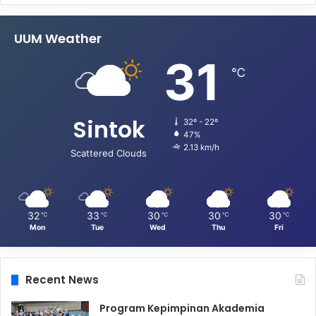
UUM Weather
31
℃
Sintok
32º - 22º
47%
2.13 km/h
Scattered Clouds
32
33
30
30
30
℃
℃
℃
℃
℃
Mon
Tue
Wed
Thu
Fri
Recent News
Program Kepimpinan Akademia