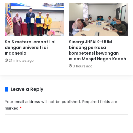
SoIS meterai empat LoI
Sinergi JHEAIK–UUM
dengan universiti di
bincang perkasa
Indonesia
kompetensi kewangan
islam Masjid Negeri Kedah.
21 minutes ago
3 hours ago
Leave a Reply
Your email address will not be published.
Required fields are
marked
*
C
o