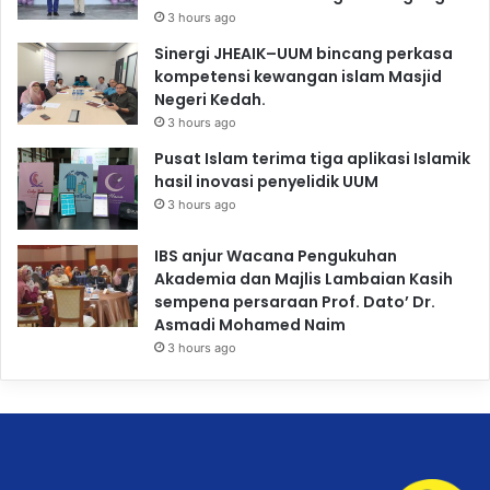
3 hours ago
Sinergi JHEAIK–UUM bincang perkasa
kompetensi kewangan islam Masjid
Negeri Kedah.
3 hours ago
Pusat Islam terima tiga aplikasi Islamik
hasil inovasi penyelidik UUM
3 hours ago
IBS anjur Wacana Pengukuhan
Akademia dan Majlis Lambaian Kasih
sempena persaraan Prof. Dato’ Dr.
Asmadi Mohamed Naim
3 hours ago