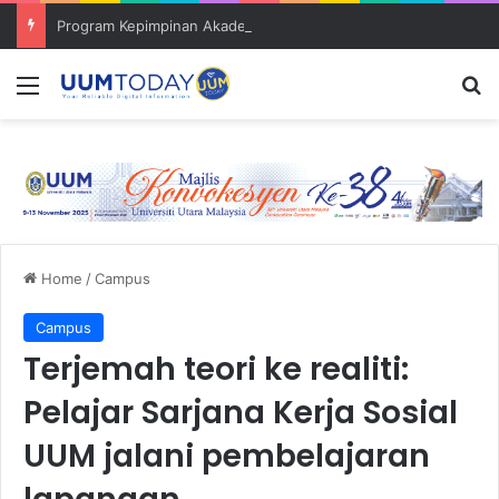
Program Kepimpinan Akademia himpun tokoh dan pensyarah muda
Menu
S
Home
/
Campus
Campus
Terjemah teori ke realiti:
Pelajar Sarjana Kerja Sosial
UUM jalani pembelajaran