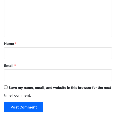
m
m
e
n
t
*
Name
*
Email
*
Save my name, email, and website in this browser for the next
time I comment.