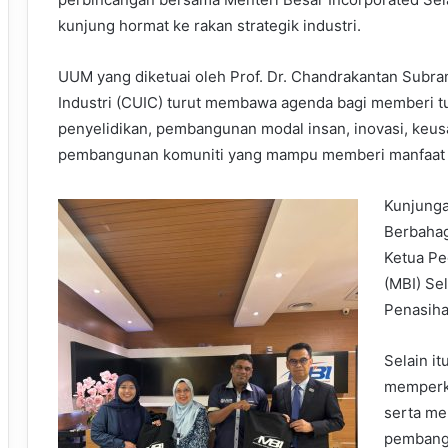
kunjung hormat ke rakan strategik industri.
UUM yang diketuai oleh Prof. Dr. Chandrakantan Subra
Industri (CUIC) turut membawa agenda bagi memberi t
penyelidikan, pembangunan modal insan, inovasi, keu
pembangunan komuniti yang mampu memberi manfaat 
Kunjunga
Berbahag
Ketua Pe
(MBI) Se
Penasiha
Selain i
memperk
serta me
pembangu