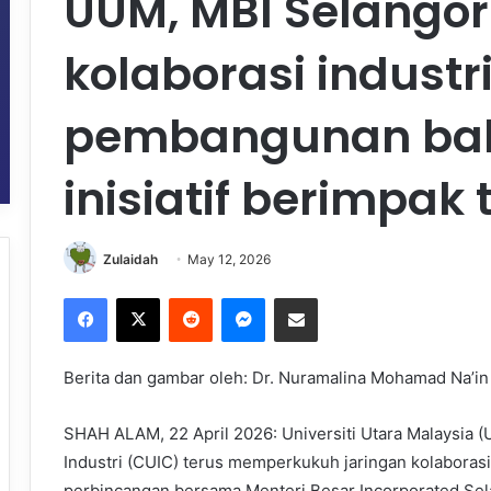
UUM, MBI Selangor
kolaborasi industr
pembangunan bak
inisiatif berimpak 
Zulaidah
May 12, 2026
Facebook
X
Reddit
Messenger
Share via Email
Berita dan gambar oleh: Dr. Nuramalina Mohamad Na’in
SHAH ALAM, 22 April 2026: Universiti Utara Malaysia (
Industri (CUIC) terus memperkukuh jaringan kolaborasi
perbincangan bersama Menteri Besar Incorporated Selan