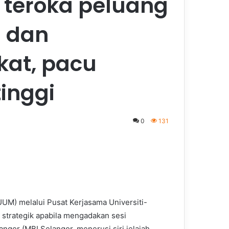
 teroka peluang
i dan
at, pacu
tinggi
0
131
UUM) melalui Pusat Kerjasama Universiti-
 strategik apabila mengadakan sesi
gor (MBI Selangor, menerusi siri jelajah