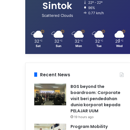
Sintok
22º - 22º
96%
0.77 km/h
Scattered Clouds
32
32
32
32
29
℃
℃
℃
℃
℃
Sat
Sun
Mon
Tue
Wed
Recent News
BGS beyond the
boardroom: Corporate
visit beri pendedahan
dunia korporat kepada
PELAJAR UUM
19 hours ago
Program Mobility