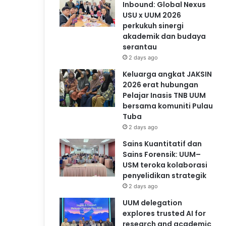
Inbound: Global Nexus
USU x UUM 2026
perkukuh sinergi
akademik dan budaya
serantau
2 days ago
Keluarga angkat JAKSIN
2026 erat hubungan
Pelajar Inasis TNB UUM
bersama komuniti Pulau
Tuba
2 days ago
Sains Kuantitatif dan
Sains Forensik: UUM–
USM teroka kolaborasi
penyelidikan strategik
2 days ago
UUM delegation
explores trusted AI for
research and academic