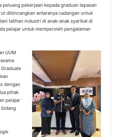
peluang pekerjaan kepada graduan lepasan
ut dibincangkan antaranya cadangan untuk
 latihan industri di anak-anak syarikat di
ada pelajar untuk memperoleh pengalaman
kan UUM
rjasama
 Graduate
skan
as dengan
ua pihak
n pelajar
m bidang
egik