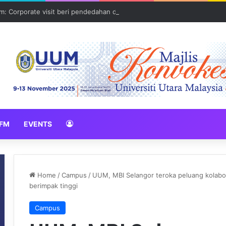
: Corporate visit beri pendedahan dunia korporat kepada PELAJAR U
FM
EVENTS
Home
/
Campus
/
UUM, MBI Selangor teroka peluang kolabor
berimpak tinggi
Campus