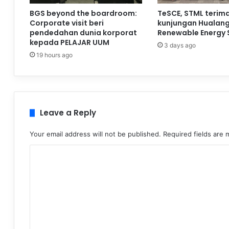
BGS beyond the boardroom:
TeSCE, STML terim
Corporate visit beri
kunjungan Hualan
pendedahan dunia korporat
Renewable Energy 
kepada PELAJAR UUM
3 days ago
19 hours ago
Leave a Reply
Your email address will not be published.
Required fields are
C
o
m
m
e