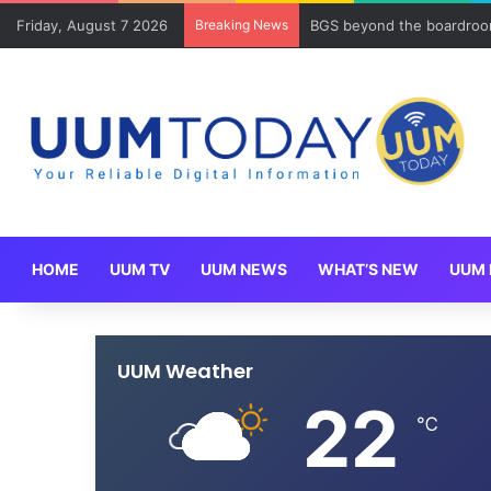
Friday, August 7 2026
Breaking News
BGS beyond the boardroom
HOME
UUM TV
UUM NEWS
WHAT’S NEW
UUM 
UUM Weather
22
℃