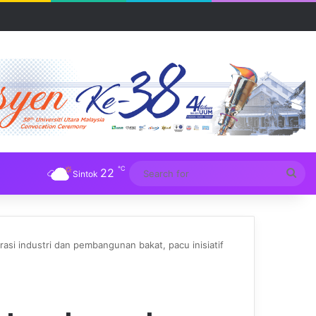
UM
℃
22
Sea
Sintok
for
asi industri dan pembangunan bakat, pacu inisiatif