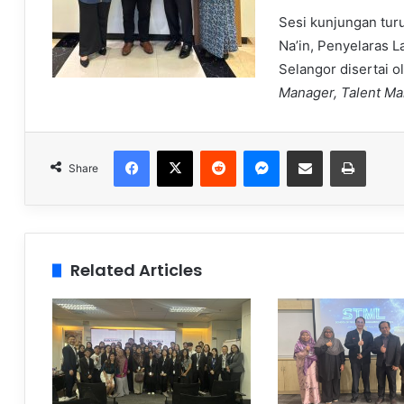
Sesi kunjungan turu
Na’in, Penyelaras 
Selangor disertai 
Manager, Talent M
Facebook
X
Reddit
Messenger
Share via Email
Print
Share
Related Articles