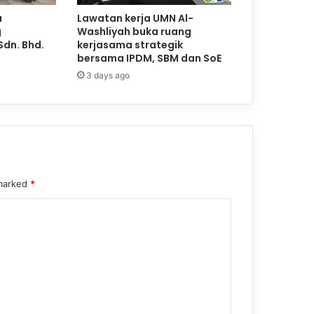
a
Lawatan kerja UMN Al-
g
Washliyah buka ruang
Sdn. Bhd.
kerjasama strategik
bersama IPDM, SBM dan SoE
3 days ago
 marked
*