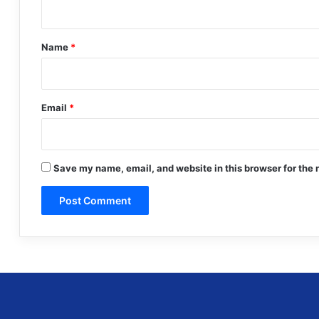
n
t
*
Name
*
Email
*
Save my name, email, and website in this browser for the 