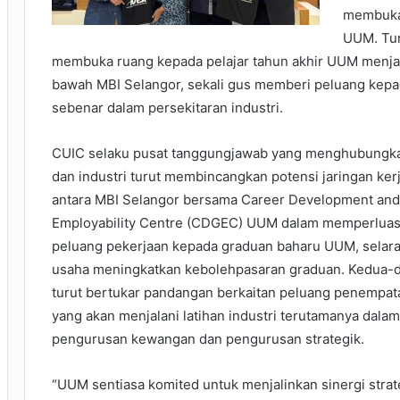
membuka 
UUM. Tur
membuka ruang kepada pelajar tahun akhir UUM menjalani
bawah MBI Selangor, sekali gus memberi peluang kep
sebenar dalam persekitaran industri.
CUIC selaku pusat tanggungjawab yang menghubung
dan industri turut membincangkan potensi jaringan ke
antara MBI Selangor bersama Career Development and
Employability Centre (CDGEC) UUM dalam memperlua
peluang pekerjaan kepada graduan baharu UUM, selar
usaha meningkatkan kebolehpasaran graduan. Kedua-d
turut bertukar pandangan berkaitan peluang penempata
yang akan menjalani latihan industri terutamanya dala
pengurusan kewangan dan pengurusan strategik.
“UUM sentiasa komited untuk menjalinkan sinergi strat