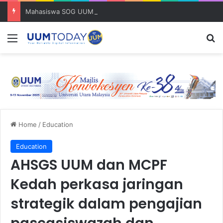
Mahasiswa SOG UUM menyulam kasih bersama komuniti orang asli
Menu
S
Home
/
Education
Education
AHSGS UUM dan MCPF
Kedah perkasa jaringan
strategik dalam pengajian