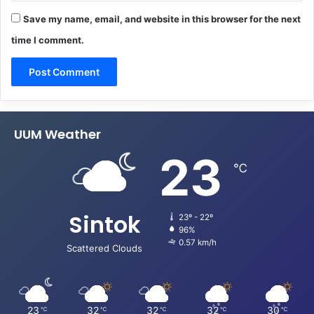
Save my name, email, and website in this browser for the next
time I comment.
UUM Weather
23
℃
Sintok
23º - 22º
96%
0.57 km/h
Scattered Clouds
23
32
32
32
30
℃
℃
℃
℃
℃