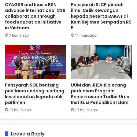
OYAGSB and Inasis BSN
Pensyarah SLCP pindah
advance international CSR
ilmu ‘Celik Kewangan’
collaboration through
kepada peserta BAKAT di
food education initiative
Kem Rejimen Sempadan RS
in Vietnam
5
7 hours ago
11 hours ago
Pensyarah SOL bentang
UUM dan JHEAIK bincang
penilaian undang-undang
perluasan Program
keselamatan kepada ahli
Pemerkasaan Tadbir Urus
parlimen
Institusi Pendidikan Islam
13 hours ago
13 hours ago
Leave a Reply