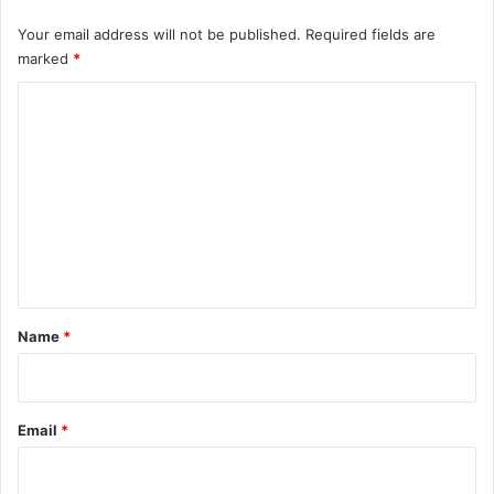
Your email address will not be published.
Required fields are
marked
*
C
o
m
m
e
n
t
*
Name
*
Email
*