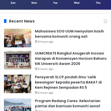
Sun
Mon
Tue
Wed
Thu
Recent News
Mahasiswa SOG UUM menyulam kasih
bersama komuniti orang asli
8 hours ago
UUMCREATE Rangkul Anugerah Inovasi
Harapan di Konvensyen Horizon Baharu
KIK Universiti Awam 2026
8 hours ago
Pensyarah SLCP pindah ilmu ‘celik
kewangan’ kepada peserta BAKAT di
Kem Rejimen Sempadan RS 5
8 hours ago
Program Redang Cares: Kelestarian
pantai dan bantuan komuniti asnaf