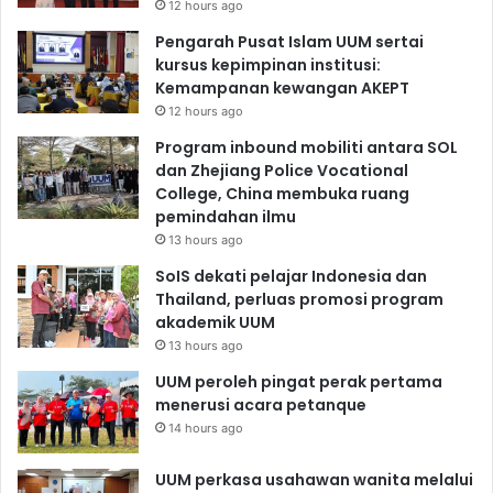
12 hours ago
Pengarah Pusat Islam UUM sertai
kursus kepimpinan institusi:
Kemampanan kewangan AKEPT
12 hours ago
Program inbound mobiliti antara SOL
dan Zhejiang Police Vocational
College, China membuka ruang
pemindahan ilmu
13 hours ago
SoIS dekati pelajar Indonesia dan
Thailand, perluas promosi program
akademik UUM
13 hours ago
UUM peroleh pingat perak pertama
menerusi acara petanque
14 hours ago
UUM perkasa usahawan wanita melalui