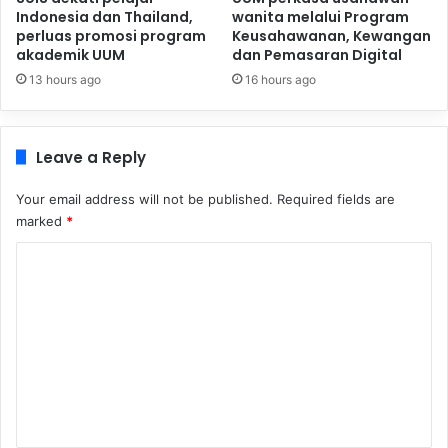
Indonesia dan Thailand,
wanita melalui Program
perluas promosi program
Keusahawanan, Kewangan
akademik UUM
dan Pemasaran Digital
13 hours ago
16 hours ago
Leave a Reply
Your email address will not be published.
Required fields are
marked
*
C
o
m
m
e
n
t