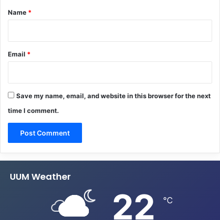
*
Name
*
Email
*
Save my name, email, and website in this browser for the next
time I comment.
UUM Weather
22
℃