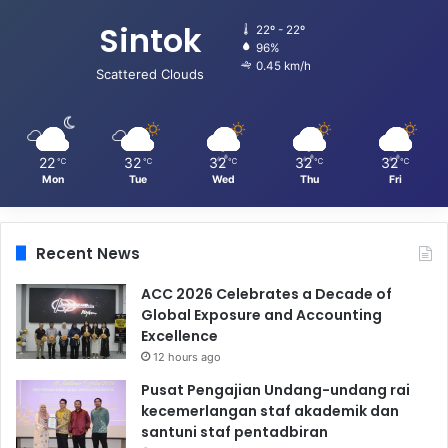
Sintok
22º - 22º
96%
0.45 km/h
Scattered Clouds
22
32
32
32
32
℃
℃
℃
℃
℃
Mon
Tue
Wed
Thu
Fri
Recent News
ACC 2026 Celebrates a Decade of
Global Exposure and Accounting
Excellence
12 hours ago
Pusat Pengajian Undang-undang rai
kecemerlangan staf akademik dan
santuni staf pentadbiran