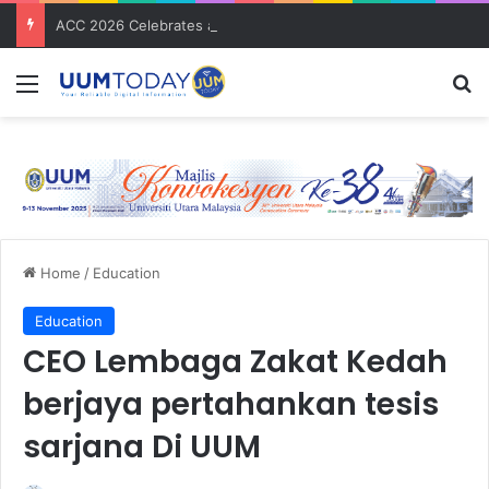
ACC 2026 Celebrates a Decade of Global Exposure and Accounting Excellence
Menu
S
Home
/
Education
Education
CEO Lembaga Zakat Kedah
berjaya pertahankan tesis
sarjana Di UUM