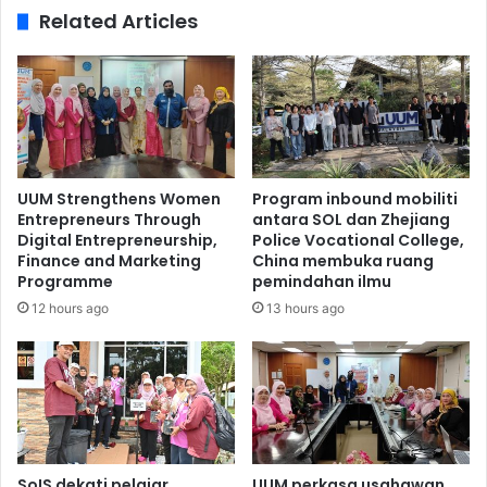
Related Articles
UUM Strengthens Women
Program inbound mobiliti
Entrepreneurs Through
antara SOL dan Zhejiang
Digital Entrepreneurship,
Police Vocational College,
Finance and Marketing
China membuka ruang
Programme
pemindahan ilmu
12 hours ago
13 hours ago
SoIS dekati pelajar
UUM perkasa usahawan