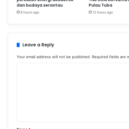
dan budaya serantau
Pulau Tuba
8 hours ago
12 hours ago
Leave a Reply
Your email address will not be published.
Required fields are
C
o
m
m
e
n
t
*