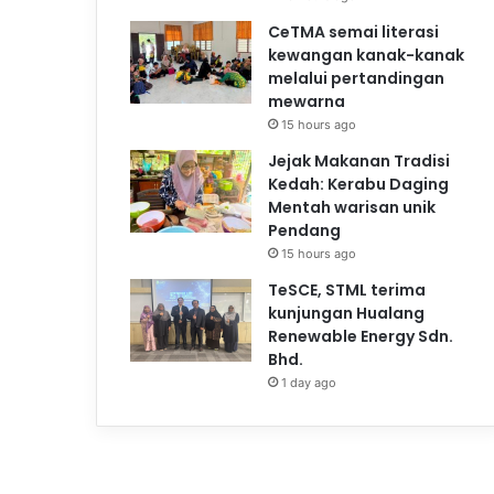
CeTMA semai literasi
kewangan kanak-kanak
melalui pertandingan
mewarna
15 hours ago
Jejak Makanan Tradisi
Kedah: Kerabu Daging
Mentah warisan unik
Pendang
15 hours ago
TeSCE, STML terima
kunjungan Hualang
Renewable Energy Sdn.
Bhd.
1 day ago