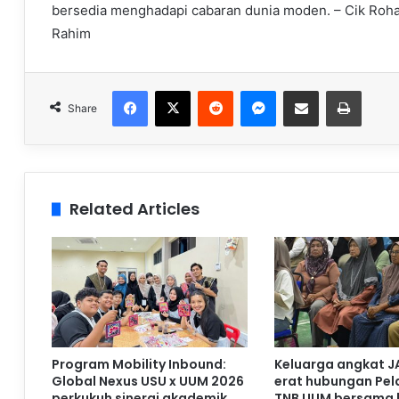
bersedia menghadapi cabaran dunia moden. – Cik Rohai
Rahim
Facebook
X
Reddit
Messenger
Share via Email
Print
Share
Related Articles
Program Mobility Inbound:
Keluarga angkat J
Global Nexus USU x UUM 2026
erat hubungan Pela
perkukuh sinergi akademik
TNB UUM bersama 