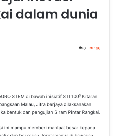
kai dalam dunia
0
196
n
GRO STEM di bawah inisiatif STI 100³ Kitaran
bangsaan Malau, Jitra berjaya dilaksanakan
eka bentuk dan pengujian Siram Pintar Rangkai.
si ini mampu memberi manfaat besar kepada
atik dan berkesan, terutamanya di kawasan