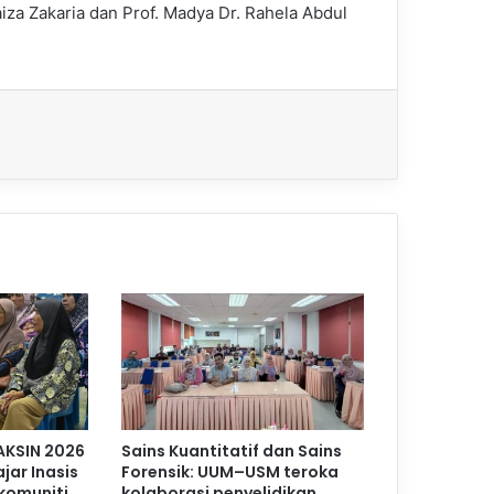
za Zakaria dan Prof. Madya Dr. Rahela Abdul
AKSIN 2026
Sains Kuantitatif dan Sains
jar Inasis
Forensik: UUM–USM teroka
komuniti
kolaborasi penyelidikan