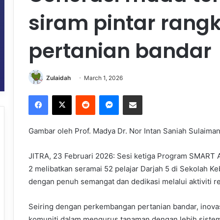
siram pintar rang
pertanian bandar
Zulaidah
March 1, 2026
Facebook
X
Reddit
Messenger
Share via Email
Gambar oleh Prof. Madya Dr. Nor Intan Saniah Sulaima
JITRA, 23 Februari 2026: Sesi ketiga Program SMART A
2 melibatkan seramai 52 pelajar Darjah 5 di Sekolah Ke
dengan penuh semangat dan dedikasi melalui aktiviti r
Seiring dengan perkembangan pertanian bandar, inova
komuniti dalam mengurus tanaman dengan lebih sistem