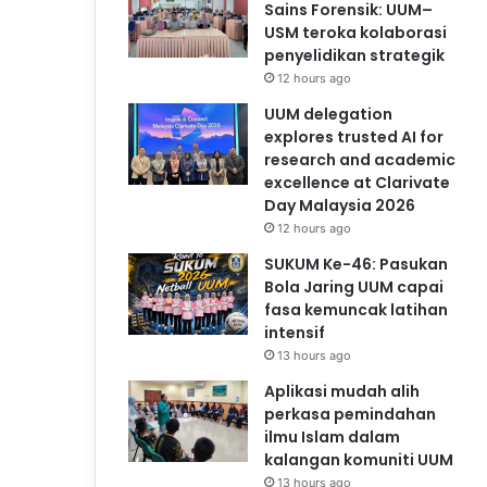
Sains Forensik: UUM–
USM teroka kolaborasi
penyelidikan strategik
12 hours ago
UUM delegation
explores trusted AI for
research and academic
excellence at Clarivate
Day Malaysia 2026
12 hours ago
SUKUM Ke-46: Pasukan
Bola Jaring UUM capai
fasa kemuncak latihan
intensif
13 hours ago
Aplikasi mudah alih
perkasa pemindahan
ilmu Islam dalam
kalangan komuniti UUM
13 hours ago