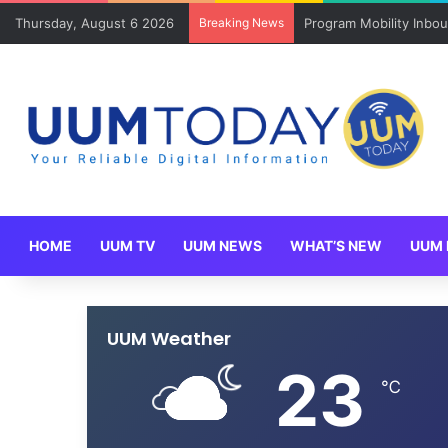
Thursday, August 6 2026
Breaking News
Keluarga angkat JAKSI
HOME
UUM TV
UUM NEWS
WHAT’S NEW
UUM 
UUM Weather
23
℃