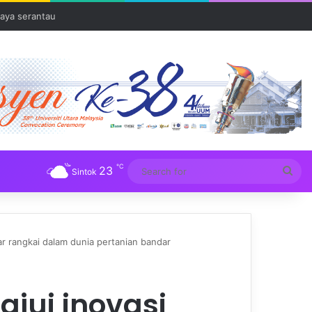
Tuba
℃
23
Sea
Sintok
for
ar rangkai dalam dunia pertanian bandar
ajui inovasi