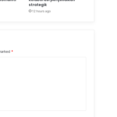
strategik
12 hours ago
 marked
*