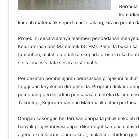
Bermula 
kemudia
kaedah matematik seperti carta palang, kiraan purata
Projek ini secara amnya memberi pendedahan menyelur
Kejuruteraan dan Matematik (STEM). Peserta bukan sah
tumbuhan, malah didedahkan kepada proses reka bentuk
serta analisis data secara sistematik.
Pendekatan pembelajaran berasaskan projek ini diliha
tinggi dan keyakinan diri peserta. Program diakhiri 
pemenang berdasarkan pencapaian mereka dalam menj
Teknologi, Kejuruteraan dan Matematik dalam pertania
Dengan sokongan berterusan daripada pihak sekolah da
banyak projek inovasi dapat diketengahkan pada masa h
agenda kelestarian alam sekitar, malah melahirkan gener