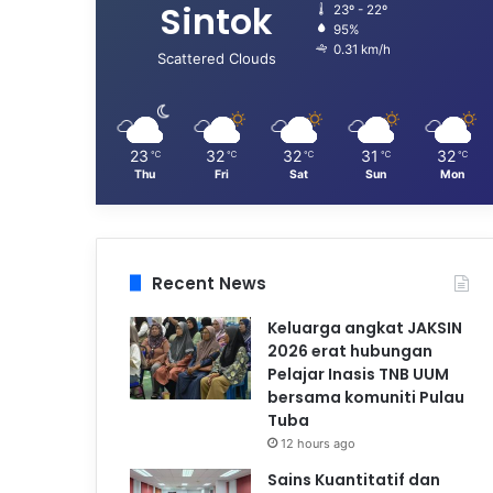
Sintok
23º - 22º
95%
0.31 km/h
Scattered Clouds
23
32
32
31
32
℃
℃
℃
℃
℃
Thu
Fri
Sat
Sun
Mon
Recent News
Keluarga angkat JAKSIN
2026 erat hubungan
Pelajar Inasis TNB UUM
bersama komuniti Pulau
Tuba
12 hours ago
Sains Kuantitatif dan