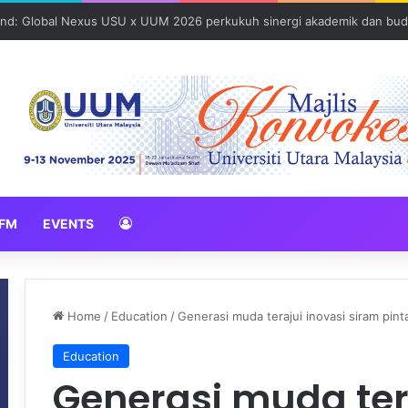
N 2026 erat hubungan Pelajar Inasis TNB UUM bersama komuniti Pulau 
FM
EVENTS
Home
/
Education
/
Generasi muda terajui inovasi siram pint
Education
Generasi muda ter