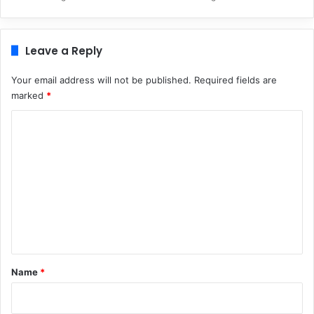
Leave a Reply
Your email address will not be published.
Required fields are
marked
*
C
o
m
m
e
n
t
*
Name
*