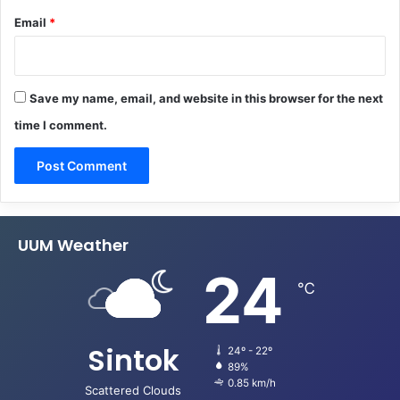
Email
*
Save my name, email, and website in this browser for the next
time I comment.
UUM Weather
24
℃
Sintok
24º - 22º
89%
0.85 km/h
Scattered Clouds