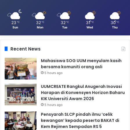
23
32
32
31
30
℃
℃
℃
℃
℃
Sun
Mon
Tue
Wed
Thu
Recent News
Mahasiswa SOG UUM menyulam kasih
bersama komuniti orang asli
5 hours ago
UUMCREATE Rangkul Anugerah Inovasi
Harapan di Konvensyen Horizon Baharu
KIK Universiti Awam 2026
5 hours ago
Pensyarah SLCP pindah ilmu ‘celik
kewangan’ kepada peserta BAKAT di
Kem Rejimen Sempadan RS 5