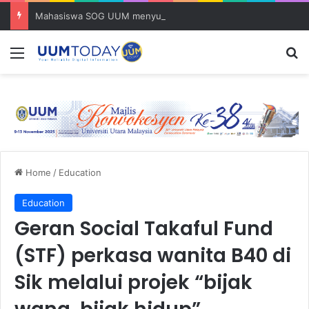
Mahasiswa SOG UUM menyulam kasih bersama komuniti orang asli
Menu
S
Home
/
Education
Education
Geran Social Takaful Fund
(STF) perkasa wanita B40 di
Sik melalui projek “bijak