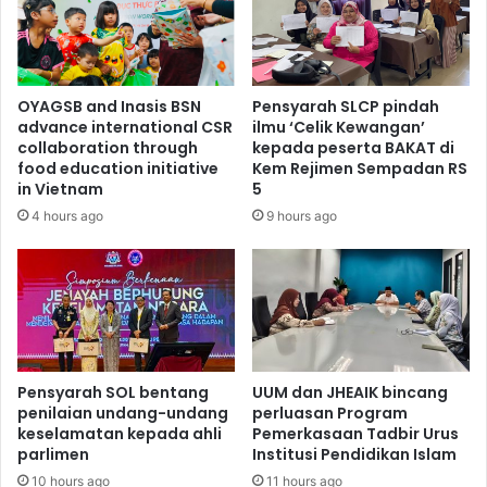
OYAGSB and Inasis BSN
Pensyarah SLCP pindah
advance international CSR
ilmu ‘Celik Kewangan’
collaboration through
kepada peserta BAKAT di
food education initiative
Kem Rejimen Sempadan RS
in Vietnam
5
4 hours ago
9 hours ago
Pensyarah SOL bentang
UUM dan JHEAIK bincang
penilaian undang-undang
perluasan Program
keselamatan kepada ahli
Pemerkasaan Tadbir Urus
parlimen
Institusi Pendidikan Islam
10 hours ago
11 hours ago