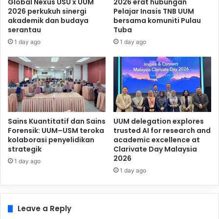
Global Nexus USU x UUM
2026 erat hubungan
2026 perkukuh sinergi
Pelajar Inasis TNB UUM
akademik dan budaya
bersama komuniti Pulau
serantau
Tuba
1 day ago
1 day ago
Sains Kuantitatif dan Sains
UUM delegation explores
Forensik: UUM–USM teroka
trusted AI for research and
kolaborasi penyelidikan
academic excellence at
strategik
Clarivate Day Malaysia
2026
1 day ago
1 day ago
Leave a Reply