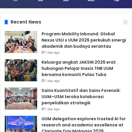
Fri
Sat
Sun
Mon
Tue
Recent News
Program Mobility Inbound: Global
Nexus USU x UUM 2026 perkukuh sinergi
akademik dan budaya serantau
1 day ago
Keluarga angkat JAKSIN 2026 erat
hubungan Pelajar Inasis TNB UUM
bersama komuniti Pulau Tuba
1 day ago
Sains Kuantitatif dan Sains Forensik:
UUM–USM teroka kolaborasi
penyelidikan strategik
1 day ago
UUM delegation explores trusted AI for
research and academic excellence at
Clarivate Day Malaysia 2026