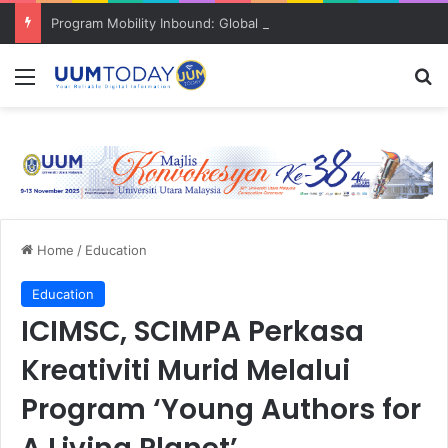
Program Mobility Inbound: Global Nexus USU x UUM 2026 perkukuh sinergi akademik dan budaya serantau
Menu
S
Home
/
Education
Education
ICIMSC, SCIMPA Perkasa
Kreativiti Murid Melalui
Program ‘Young Authors for