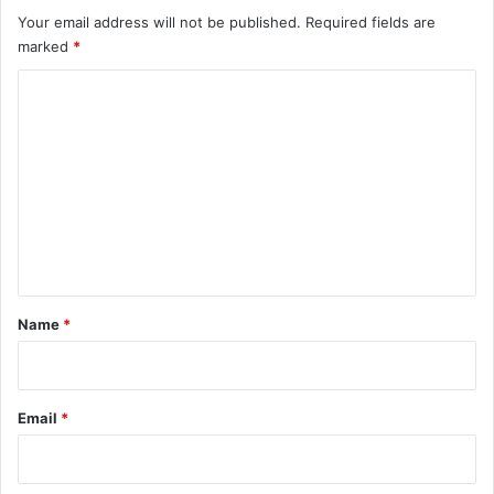
Your email address will not be published.
Required fields are
marked
*
C
o
m
m
e
n
t
*
Name
*
Email
*