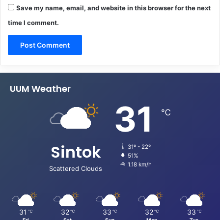
Save my name, email, and website in this browser for the next
time I comment.
UUM Weather
31
℃
Sintok
31º - 22º
51%
1.18 km/h
Scattered Clouds
31
32
33
32
33
℃
℃
℃
℃
℃