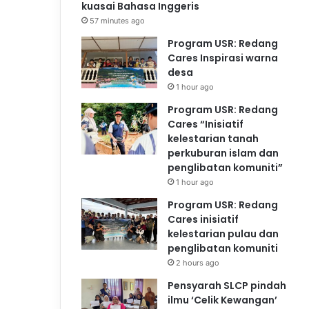
kuasai Bahasa Inggeris
57 minutes ago
Program USR: Redang
Cares Inspirasi warna
desa
1 hour ago
Program USR: Redang
Cares “Inisiatif
kelestarian tanah
perkuburan islam dan
penglibatan komuniti”
1 hour ago
Program USR: Redang
Cares inisiatif
kelestarian pulau dan
penglibatan komuniti
2 hours ago
Pensyarah SLCP pindah
ilmu ‘Celik Kewangan’