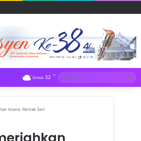
℃
32
Sea
Sintok
for
ian Istana: Rentak Seri
 meriahkan