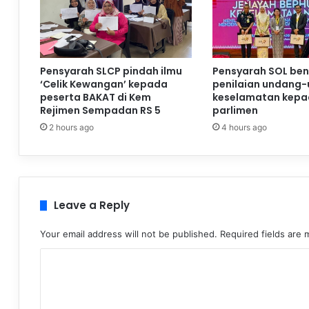
Pensyarah SLCP pindah ilmu
Pensyarah SOL be
‘Celik Kewangan’ kepada
penilaian undang
peserta BAKAT di Kem
keselamatan kepad
Rejimen Sempadan RS 5
parlimen
2 hours ago
4 hours ago
Leave a Reply
Your email address will not be published.
Required fields are
C
o
m