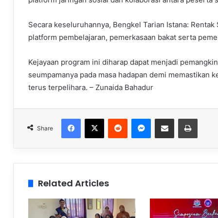
Secara keseluruhannya, Bengkel Tarian Istana: Rentak 
platform pembelajaran, pemerkasaan bakat serta pemeli
Kejayaan program ini diharap dapat menjadi pemangki
seumpamanya pada masa hadapan demi memastikan ke
terus terpelihara. – Zunaida Bahadur
Facebook
X
Reddit
Messenger
Share via Email
Print
Share
Related Articles