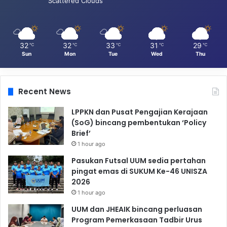
Scattered Clouds
32
32
33
31
29
℃
℃
℃
℃
℃
Sun
Mon
Tue
Wed
Thu
Recent News
LPPKN dan Pusat Pengajian Kerajaan
(SoG) bincang pembentukan ‘Policy
Brief’
1 hour ago
Pasukan Futsal UUM sedia pertahan
pingat emas di SUKUM Ke-46 UNISZA
2026
1 hour ago
UUM dan JHEAIK bincang perluasan
Program Pemerkasaan Tadbir Urus