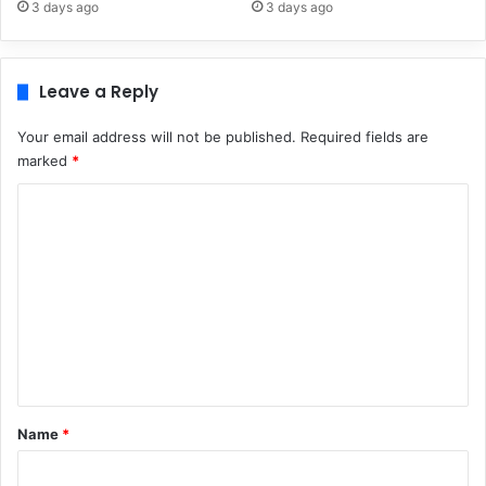
3 days ago
3 days ago
Leave a Reply
Your email address will not be published.
Required fields are
marked
*
C
o
m
m
e
n
t
*
Name
*