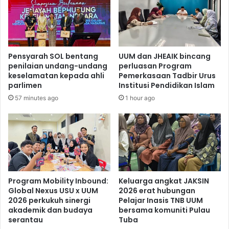
Pensyarah SOL bentang
UUM dan JHEAIK bincang
penilaian undang-undang
perluasan Program
keselamatan kepada ahli
Pemerkasaan Tadbir Urus
parlimen
Institusi Pendidikan Islam
57 minutes ago
1 hour ago
Program Mobility Inbound:
Keluarga angkat JAKSIN
Global Nexus USU x UUM
2026 erat hubungan
2026 perkukuh sinergi
Pelajar Inasis TNB UUM
akademik dan budaya
bersama komuniti Pulau
serantau
Tuba