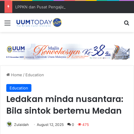
LPPKN dan Pusat Pengajian Kerajaan (SoG) bincang pembentukan ‘Policy Brief’
Menu
S
Home
/
Education
Education
Ledakan minda nusantara:
Bila sintok bertemu Medan
Zulaidah
August 12, 2025
0
475