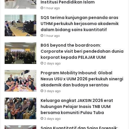
Institusi Pendidikan Islam
1 hour ago
SQS terima kunjungan penanda aras
UTHM perkukuh kerjasama akademik
dalam bidang sains kuantitatif
1 hour ago
BGS beyond the boardroom:
Corporate visit beri pendedahan dunia
korporat kepada PELAJAR UUM
2 days ago
Program Mobility Inbound: Global
Nexus USU x UUM 2026 perkukuh sinergi
akademik dan budaya serantau
3 days ago
Keluarga angkat JAKSIN 2026 erat
hubungan Pelajar Inasis TNB UUM
bersama komuniti Pulau Tuba
3 days ago
Sains Kuantitatif dan Sains Forensik: