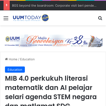
BGS beyond the boardroom: Corporate visit beri pendedahan dunia korporat kepada PELAJAR UUM
Menu
S
Home
/
Education
Education
MIB 4.0 perkukuh literasi
matematik dan AI pelajar
selari agenda STEM negara