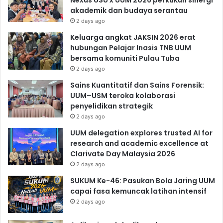
Nexus USU x UUM 2026 perkukuh sinergi
akademik dan budaya serantau
2 days ago
Keluarga angkat JAKSIN 2026 erat
hubungan Pelajar Inasis TNB UUM
bersama komuniti Pulau Tuba
2 days ago
Sains Kuantitatif dan Sains Forensik:
UUM–USM teroka kolaborasi
penyelidikan strategik
2 days ago
UUM delegation explores trusted AI for
research and academic excellence at
Clarivate Day Malaysia 2026
2 days ago
SUKUM Ke-46: Pasukan Bola Jaring UUM
capai fasa kemuncak latihan intensif
2 days ago