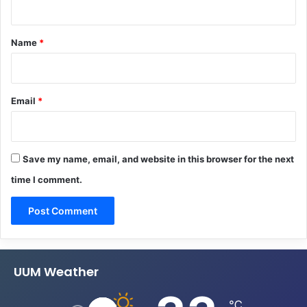
t
*
Name
*
Email
*
Save my name, email, and website in this browser for the next
time I comment.
UUM Weather
℃