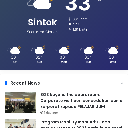
33
Sintok
33º - 22º
42%
1.81 km/h
Scattered Clouds
33
32
33
33
33
℃
℃
℃
℃
℃
Sat
Sun
Mon
Tue
Wed
Recent News
BGS beyond the boardroom:
Corporate visit beri pendedahan dunia
korporat kepada PELAJAR UUM
1 day ago
Program Mobility Inbound: Global