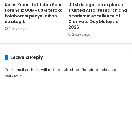
Sains Kuantitatif dan Sains
UUM delegation explores
Forensik: UUM–USM teroka
trusted AI for research and
kolaborasi penyelidikan
academic excellence at
strategik
Clarivate Day Malaysia
2026
2 days ago
2 days ago
Leave a Reply
Your email address will not be published.
Required fields are
marked
*
C
o
m
m
e
n