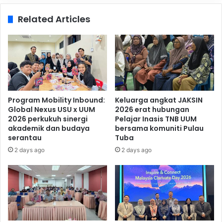
Related Articles
Program Mobility Inbound:
Keluarga angkat JAKSIN
Global Nexus USU x UUM
2026 erat hubungan
2026 perkukuh sinergi
Pelajar Inasis TNB UUM
akademik dan budaya
bersama komuniti Pulau
serantau
Tuba
2 days ago
2 days ago