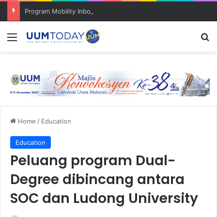
Program Mobility Inbound: Global Nexus USU x UUM 2026 perkukuh sinergi akademik dan budaya serantau
Menu
S
Home
/
Education
Education
Peluang program Dual-
Degree dibincang antara
SOC dan Ludong University