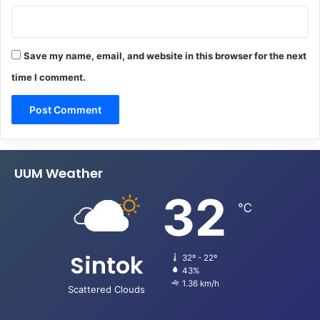
Save my name, email, and website in this browser for the next
time I comment.
UUM Weather
32
℃
Sintok
32º - 22º
43%
1.36 km/h
Scattered Clouds