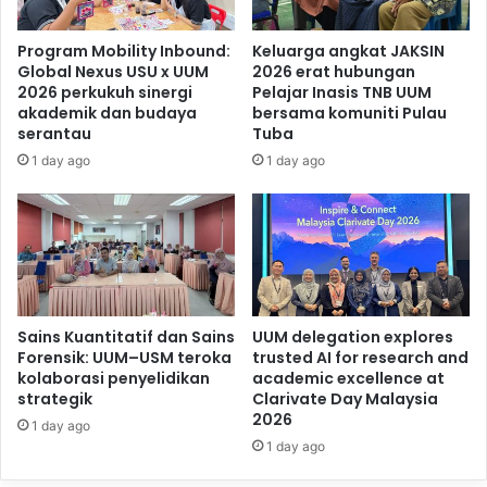
Program Mobility Inbound:
Keluarga angkat JAKSIN
Global Nexus USU x UUM
2026 erat hubungan
2026 perkukuh sinergi
Pelajar Inasis TNB UUM
akademik dan budaya
bersama komuniti Pulau
serantau
Tuba
1 day ago
1 day ago
Sains Kuantitatif dan Sains
UUM delegation explores
Forensik: UUM–USM teroka
trusted AI for research and
kolaborasi penyelidikan
academic excellence at
strategik
Clarivate Day Malaysia
2026
1 day ago
1 day ago