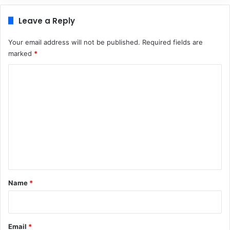
Leave a Reply
Your email address will not be published.
Required fields are
marked
*
C
o
m
m
e
n
t
*
Name
*
Email
*