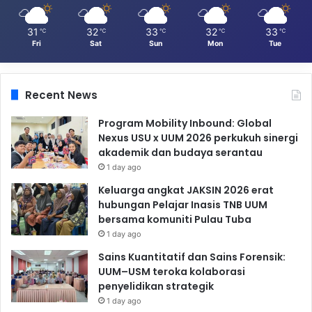
31
32
33
32
33
℃
℃
℃
℃
℃
Fri
Sat
Sun
Mon
Tue
Recent News
Program Mobility Inbound: Global
Nexus USU x UUM 2026 perkukuh sinergi
akademik dan budaya serantau
1 day ago
Keluarga angkat JAKSIN 2026 erat
hubungan Pelajar Inasis TNB UUM
bersama komuniti Pulau Tuba
1 day ago
Sains Kuantitatif dan Sains Forensik:
UUM–USM teroka kolaborasi
penyelidikan strategik
1 day ago