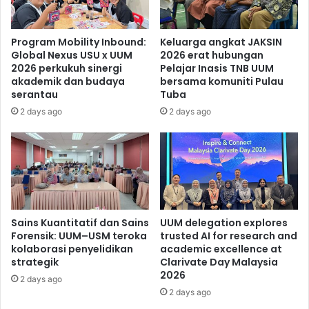
Program Mobility Inbound:
Keluarga angkat JAKSIN
Global Nexus USU x UUM
2026 erat hubungan
2026 perkukuh sinergi
Pelajar Inasis TNB UUM
akademik dan budaya
bersama komuniti Pulau
serantau
Tuba
2 days ago
2 days ago
Sains Kuantitatif dan Sains
UUM delegation explores
Forensik: UUM–USM teroka
trusted AI for research and
kolaborasi penyelidikan
academic excellence at
strategik
Clarivate Day Malaysia
2026
2 days ago
2 days ago