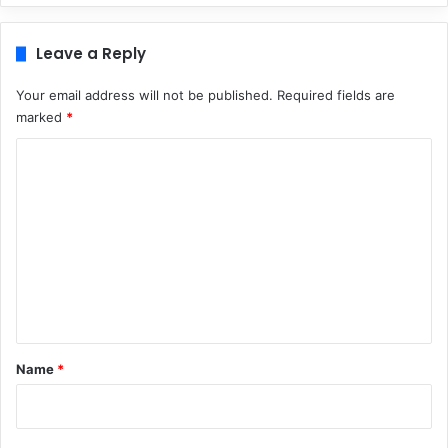
Leave a Reply
Your email address will not be published.
Required fields are
marked
*
C
o
m
m
e
n
t
*
Name
*