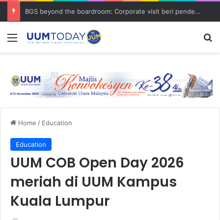
BGS beyond the boardroom: Corporate visit beri pendedahan dunia korporat kepada PELAJAR UUM
Menu
S
Home
/
Education
Education
UUM COB Open Day 2026
meriah di UUM Kampus
Kuala Lumpur