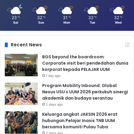
23
32
31
32
32
℃
℃
℃
℃
℃
Sat
Sun
Mon
Tue
Wed
Recent News
BGS beyond the boardroom:
Corporate visit beri pendedahan dunia
korporat kepada PELAJAR UUM
1 day ago
Program Mobility Inbound: Global
Nexus USU x UUM 2026 perkukuh sinergi
akademik dan budaya serantau
2 days ago
Keluarga angkat JAKSIN 2026 erat
hubungan Pelajar Inasis TNB UUM
bersama komuniti Pulau Tuba
2 days ago