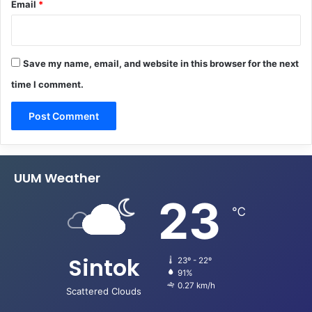
Email
*
Save my name, email, and website in this browser for the next
time I comment.
UUM Weather
23
℃
Sintok
23º - 22º
91%
0.27 km/h
Scattered Clouds