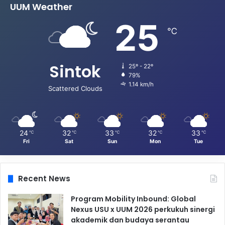
UUM Weather
25
℃
Sintok
25º - 22º
79%
1.14 km/h
Scattered Clouds
24
32
33
32
33
℃
℃
℃
℃
℃
Fri
Sat
Sun
Mon
Tue
Recent News
Program Mobility Inbound: Global
Nexus USU x UUM 2026 perkukuh sinergi
akademik dan budaya serantau