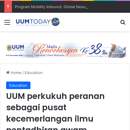
Program Mobility Inbound: Global Nexus USU x UUM 2026 perkukuh sinergi akademik dan budaya serantau
Menu
S
Home
/
Education
Education
UUM perkukuh peranan
sebagai pusat
kecemerlangan ilmu