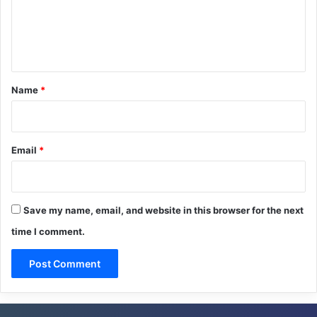
m
e
n
t
*
Name
*
Email
*
Save my name, email, and website in this browser for the next
time I comment.