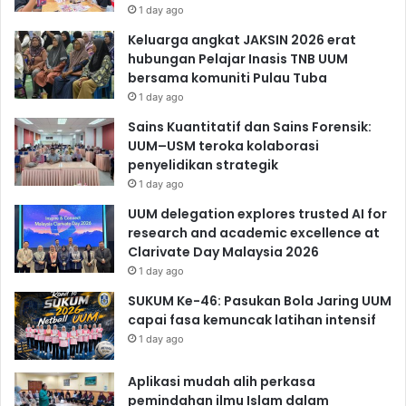
1 day ago
Keluarga angkat JAKSIN 2026 erat
hubungan Pelajar Inasis TNB UUM
bersama komuniti Pulau Tuba
1 day ago
Sains Kuantitatif dan Sains Forensik:
UUM–USM teroka kolaborasi
penyelidikan strategik
1 day ago
UUM delegation explores trusted AI for
research and academic excellence at
Clarivate Day Malaysia 2026
1 day ago
SUKUM Ke-46: Pasukan Bola Jaring UUM
capai fasa kemuncak latihan intensif
1 day ago
Aplikasi mudah alih perkasa
pemindahan ilmu Islam dalam