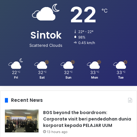
22
℃
Sintok
22º - 22º
98%
0.45 km/h
Scattered Clouds
22
32
32
33
33
℃
℃
℃
℃
℃
Fri
Sat
Sun
Mon
Tue
Recent News
BGS beyond the boardroom:
Corporate visit beri pendedahan dunia
korporat kepada PELAJAR UUM
13 hours ago