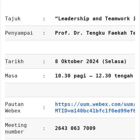
Tajuk
:
“Leadership and Teamwork in
Penyampai
:
Prof. Dr. Tengku Faekah Ten
Tarikh
:
8 Oktober 2024 (Selasa)
Masa
:
10.30 pagi – 12.30 tengah h
Pautan
https://uum.webex.com/uum/j
:
Webex
MTID=m140bc41bfc1f0ed99ef67
Meeting
:
2643 063 7009
number