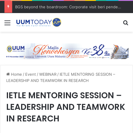
BGS beyond the boardroom: Corporate visit beri pendedahan dunia korporat kepada PELAJAR UUM
Menu
S
Home
/
Event
/
WEBINAR
/
IETLE MENTORING SESSION –
LEADERSHIP AND TEAMWORK IN RESEARCH
IETLE MENTORING SESSION –
LEADERSHIP AND TEAMWORK
IN RESEARCH