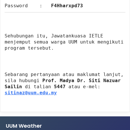
Password
:
F4Hharxpd73
Sehubungan itu, Jawatankuasa IETLE
menjemput semua warga UUM untuk mengikuti
program tersebut.
Sebarang pertanyaan atau maklumat lanjut,
sila hubungi
Prof. Madya Dr. Siti Nazuar
Sailin
di talian
5447
atau e-mel:
sitinaz@uum.edu.my​
UUM Weather