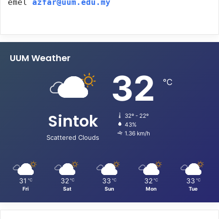
emel
azfar@uum.edu.my
UUM Weather
32
℃
Sintok
32º - 22º
43%
1.36 km/h
Scattered Clouds
31
32
33
32
33
℃
℃
℃
℃
℃
Fri
Sat
Sun
Mon
Tue