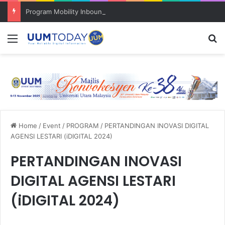
Program Mobility Inbound: Global Nexus USU x UUM 2026 perkukuh sinergi akademik dan budaya serantau
Menu
S
Home
/
Event
/
PROGRAM
/
PERTANDINGAN INOVASI DIGITAL
AGENSI LESTARI (iDIGITAL 2024)
PERTANDINGAN INOVASI
DIGITAL AGENSI LESTARI
(iDIGITAL 2024)