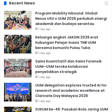
Recent News
Program Mobility Inbound: Global
Nexus USU x UUM 2026 perkukuh sinergi
akademik dan budaya serantau
1 day ago
Keluarga angkat JAKSIN 2026 erat
hubungan Pelajar Inasis TNB UUM
bersama komuniti Pulau Tuba
1 day ago
Sains Kuantitatif dan Sains Forensik:
UUM–USM teroka kolaborasi
penyelidikan strategik
1 day ago
UUM delegation explores trusted AI for
research and academic excellence at
Clarivate Day Malaysia 2026
1 day ago
SUKUM Ke-46: Pasukan Bola Jaring UUM