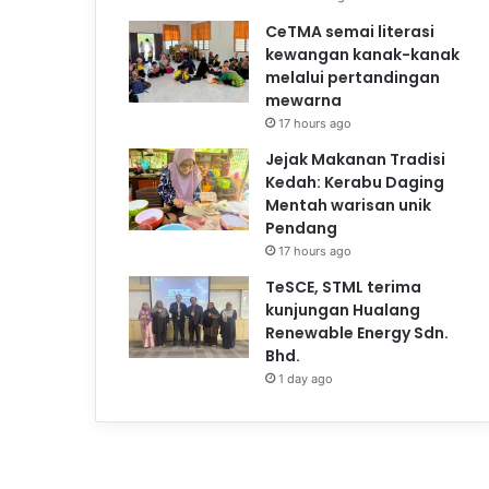
CeTMA semai literasi
kewangan kanak-kanak
melalui pertandingan
mewarna
17 hours ago
Jejak Makanan Tradisi
Kedah: Kerabu Daging
Mentah warisan unik
Pendang
17 hours ago
TeSCE, STML terima
kunjungan Hualang
Renewable Energy Sdn.
Bhd.
1 day ago