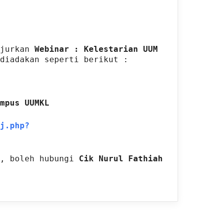
iCalendar
Office 365
njurkan
Webinar : Kelestarian UUM
diadakan seperti berikut :
mpus UUMKL
j.php?
t, boleh hubungi
Cik Nurul Fathiah