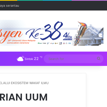
aya serantau
℃
22
Sea
Sintok
for
ELALUI EKOSISTEM WAKAF ILMU
ARIAN UUM