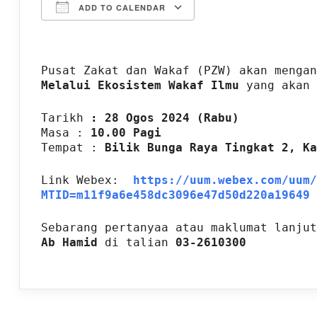
ADD TO CALENDAR
Download ICS
Google Calendar
Pusat Zakat dan Wakaf (PZW) akan menga
Melalui Ekosistem Wakaf Ilmu
yang akan 
Tarikh
: 28 Ogos 2024 (Rabu)
Masa :
10.00 Pagi
Tempat :
Bilik Bunga Raya Tingkat 2, Ka
Link Webex:
https://uum.webex.com/uum/
MTID=m11f9a6e458dc3096e47d50d220a19649
Sebarang pertanyaa atau maklumat lanju
Ab Hamid
di talian
03-2610300​