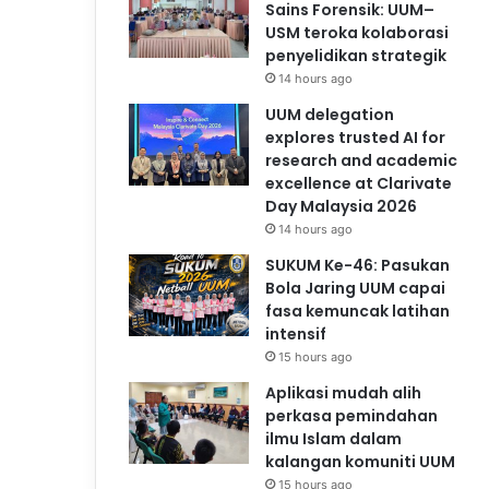
Sains Forensik: UUM–
USM teroka kolaborasi
penyelidikan strategik
14 hours ago
UUM delegation
explores trusted AI for
research and academic
excellence at Clarivate
Day Malaysia 2026
14 hours ago
SUKUM Ke-46: Pasukan
Bola Jaring UUM capai
fasa kemuncak latihan
intensif
15 hours ago
Aplikasi mudah alih
perkasa pemindahan
ilmu Islam dalam
kalangan komuniti UUM
15 hours ago