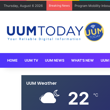
Thursday, August 6 2026
Breaking News
Program Mobility Inbo
HOME
UUM TV
UUM NEWS
WHAT’S NEW
UUM 
UUM Weather
22
℃