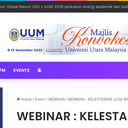
und: Global Nexus USU x UUM 2026 perkukuh sinergi akademik dan bud
FM
EVENTS
Home
/
Event
/
WEBINAR
/
WEBINAR : KELESTARIAN UUM M
WEBINAR : KELEST