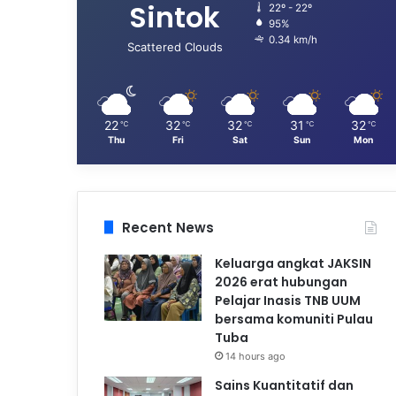
Sintok
22º - 22º
95%
0.34 km/h
Scattered Clouds
22
32
32
31
32
℃
℃
℃
℃
℃
Thu
Fri
Sat
Sun
Mon
Recent News
Keluarga angkat JAKSIN
2026 erat hubungan
Pelajar Inasis TNB UUM
bersama komuniti Pulau
Tuba
14 hours ago
Sains Kuantitatif dan