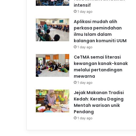
intensif
1 day ago
Aplikasi mudah alih
perkasa pemindahan
ilmu Islam dalam
kalangan komuniti UUM
1 day ago
CeTMA semai literasi
kewangan kanak-kanak
melalui pertandingan
mewarna
1 day ago
Jejak Makanan Tradisi
Kedah: Kerabu Daging
Mentah warisan unik
Pendang
1 day ago