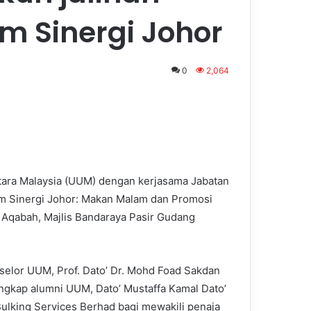
am Sinergi Johor
0
2,064
tara Malaysia (UUM) dengan kerjasama Jabatan
 Sinergi Johor: Makan Malam dan Promosi
Aqabah, Majlis Bandaraya Pasir Gudang
nselor UUM, Prof. Dato’ Dr. Mohd Foad Sakdan
ngkap alumni UUM, Dato’ Mustaffa Kamal Dato’
lking Services Berhad bagi mewakili penaja