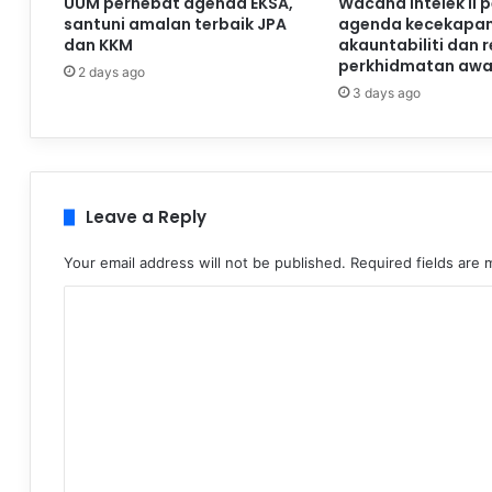
UUM perhebat agenda EKSA,
Wacana Intelek II 
santuni amalan terbaik JPA
agenda kecekapan
dan KKM
akauntabiliti dan 
perkhidmatan aw
2 days ago
3 days ago
Leave a Reply
Your email address will not be published.
Required fields are
C
o
m
m
e
n