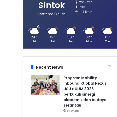
Sintok
25º - 22º
79%
1.14 km/h
Scattered Clouds
24
32
33
32
33
℃
℃
℃
℃
℃
Fri
Sat
Sun
Mon
Tue
Recent News
Program Mobility
Inbound: Global Nexus
USU x UUM 2026
perkukuh sinergi
akademik dan budaya
serantau
1 day ago