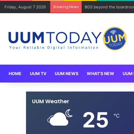
Friday, August 7 2026
Breaking News
BGS beyond the boardroom
HOME
UUM TV
UUM NEWS
WHAT’S NEW
UUM 
UUM Weather
25
℃