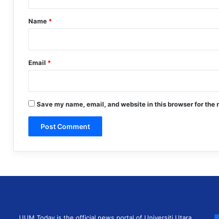
t
*
Name
*
Email
*
Save my name, email, and website in this browser for the 
UUM Today is the official news portal of Universiti Utara