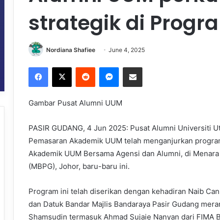
strategik di Progr
Nordiana Shafiee
June 4, 2025
Facebook
X
Reddit
Messenger
Share via Email
Gambar Pusat Alumni UUM
PASIR GUDANG, 4 Jun 2025: Pusat Alumni Universiti U
Pemasaran Akademik UUM telah menganjurkan program
Akademik UUM Bersama Agensi dan Alumni, di Menara 
(MBPG), Johor, baru-baru ini.
Program ini telah diserikan dengan kehadiran Naib Ca
dan Datuk Bandar Majlis Bandaraya Pasir Gudang mera
Shamsudin termasuk Ahmad Sujaie Nanyan dari FIMA Bu