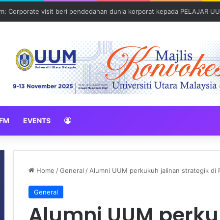
: Corporate visit beri pendedahan dunia korporat kepada PELAJAR U
FM
EVENTS
Home
/
General
/
Alumni UUM perkukuh jalinan strategik di 
General
Alumni UUM perku