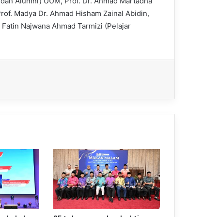
r dan Alumni) UUM, Prof. Dr. Ahmad Martadha
f. Madya Dr. Ahmad Hisham Zainal Abidin,
 Fatin Najwana Ahmad Tarmizi (Pelajar