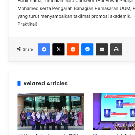
Hadir sama, Timbalan Naib Canselor (Hal Ehwal Pelaja
Mohamed serta Pengarah Bahagian Pemasaran UUM, Pro
yang turut menyampaikan taklimat promosi akademik. –
Praktikal)
Facebook
X
Reddit
Messenger
Share via Email
Print
Share
Related Articles