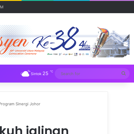
UM
℃
25
Sea
Sintok
for
Program Sinergi Johor
kuh jalinan