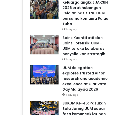
Keluarga angkat JAKSIN
2026 erat hubungan
Pelajar Inasis TNB UUM
bersama komuniti Pulau
Tuba
1 day ago
Sains Kuantitatif dan
Sains Forensik: UUM–
USM teroka kolaborasi
penyelidikan strategik
1 day ago
UUM delegation
explores trusted AI for
research and academic
excellence at Clarivate
Day Malaysia 2026
1 day ago
SUKUM Ke-46: Pasukan
Bola Jaring UUM capai
fasa kemuncak latihan