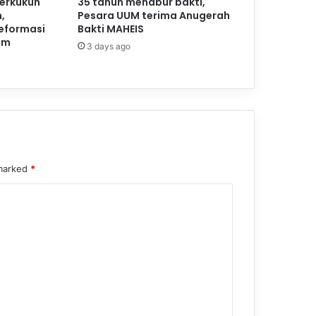
perkukuh
35 tahun menabur bakti,
,
Pesara UUM terima Anugerah
reformasi
Bakti MAHEIS
am
3 days ago
 marked
*