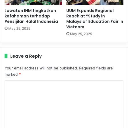
Lawatan IHM tingkatkan
UUM Expands Regional
kefahaman terhadap
Reach at “Study in
Pensijilan Halal Indonesia
Malaysia” Education Fair in
Vietnam
May 25, 2025
May 25, 2025
Leave a Reply
Your email address will not be published.
Required fields are
marked
*
C
o
m
m
e
n