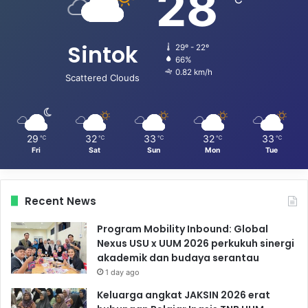
28
Sintok
29º - 22º
66%
0.82 km/h
Scattered Clouds
29
32
33
32
33
℃
℃
℃
℃
℃
Fri
Sat
Sun
Mon
Tue
Recent News
Program Mobility Inbound: Global
Nexus USU x UUM 2026 perkukuh sinergi
akademik dan budaya serantau
1 day ago
Keluarga angkat JAKSIN 2026 erat