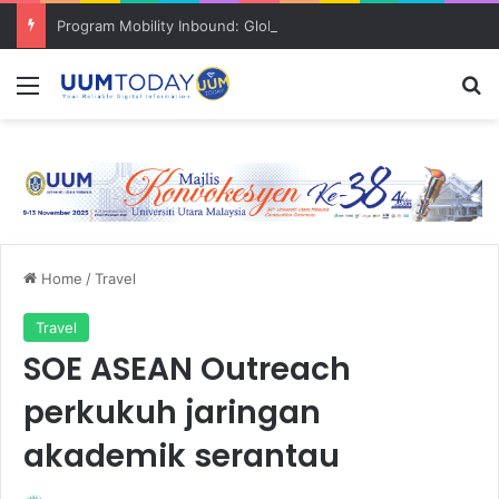
Program Mobility Inbound: Global Nexus USU x UUM 2026 perkukuh sinergi akademik dan budaya serantau
Menu
S
Home
/
Travel
Travel
SOE ASEAN Outreach
perkukuh jaringan
akademik serantau