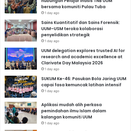
hubungan Pelajar Inasis TNB UUM
bersama komuniti Pulau Tuba
1 day ago
Sains Kuantitatif dan Sains Forensik:
UUM–USM teroka kolaborasi
penyelidikan strategik
1 day ago
UUM delegation explores trusted AI for
research and academic excellence at
Clarivate Day Malaysia 2026
1 day ago
SUKUM Ke-46: Pasukan Bola Jaring UUM
capai fasa kemuncak latihan intensif
1 day ago
Aplikasi mudah alih perkasa
pemindahan ilmu Islam dalam
kalangan komuniti UUM
1 day ago