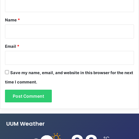
t
*
Name
*
Email
*
Save my name, email, and website in this browser for the next
time I comment.
UUM Weather
℃