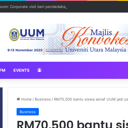
oom: Corporate visit beri pendedahan dunia korporat kepada PELAJA
FM
EVENTS
Home
/
Business
/
RM70,500 bantu siswa asnaf UUM jadi us
Business
RM70,500 bantu s