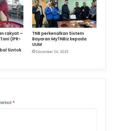
an rakyat –
TNB perkenalkan Sistem
Tani (IPR-
Bayaran MyTNBiz kepada
UUM
al Sintok
December 24, 2025
 marked
*