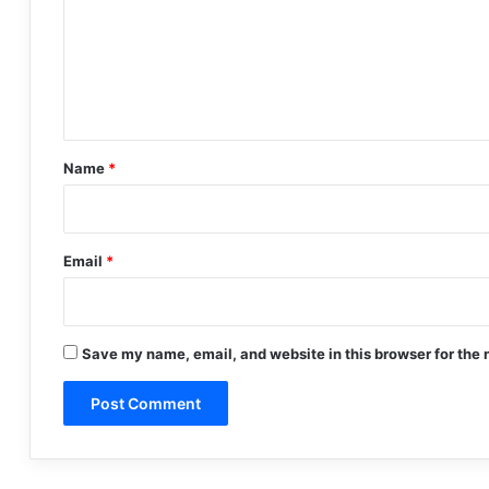
m
e
n
t
*
Name
*
Email
*
Save my name, email, and website in this browser for the 