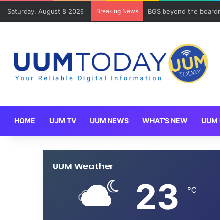
Saturday, August 8 2026
Breaking News
BGS beyond the boardr
HOME
UUM TV
UUM NEWS
WHAT’S NEW
UUM 
UUM Weather
23
℃