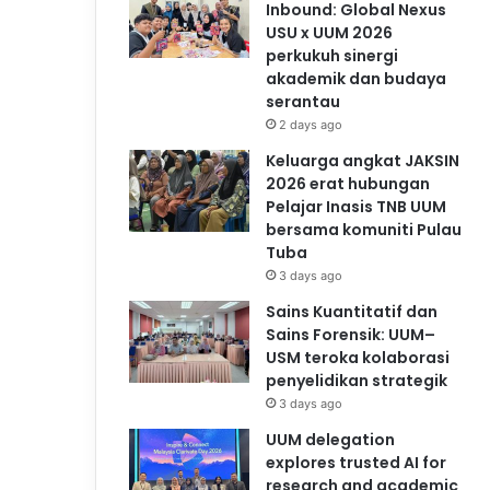
Inbound: Global Nexus
USU x UUM 2026
perkukuh sinergi
akademik dan budaya
serantau
2 days ago
Keluarga angkat JAKSIN
2026 erat hubungan
Pelajar Inasis TNB UUM
bersama komuniti Pulau
Tuba
3 days ago
Sains Kuantitatif dan
Sains Forensik: UUM–
USM teroka kolaborasi
penyelidikan strategik
3 days ago
UUM delegation
explores trusted AI for
research and academic