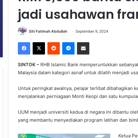
jadi usahawan fra
Siti Fatimah Abdullah
September 9, 2024
Facebook
X
Reddit
Messenger
Share via Email
SINTOK –
RHB Islamic Bank memperuntukkan sebanyak 
Malaysia dalam kategori asnaf untuk dilatih menjadi us
Untuk peringkat awalnya, pelajar terlibat dibahagikan
menjalankan perniagaan Monti Keopi dan satu kumpula
UUM menjadi universiti kedua di negara ini dibantu o
yang membantu menyediakan program latihan dan bimbi
Ketua Pe