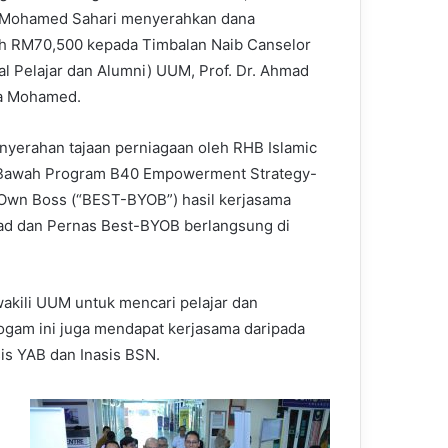
Mohamed Sahari menyerahkan dana
h RM70,500 kepada Timbalan Naib Canselor
al Pelajar dan Alumni) UUM, Prof. Dr. Ahmad
a Mohamed.
enyerahan tajaan perniagaan oleh RHB Islamic
 Bawah Program B40 Empowerment Strategy-
Own Boss (“BEST-BYOB”) hasil kerjasama
tekad dan Pernas Best-BYOB berlangsung di
ili UUM untuk mencari pelajar dan
ogam ini juga mendapat kerjasama daripada
sis YAB dan Inasis BSN.