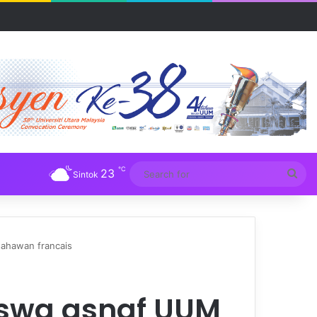
R UUM
℃
23
Sea
Sintok
for
ahawan francais
iswa asnaf UUM