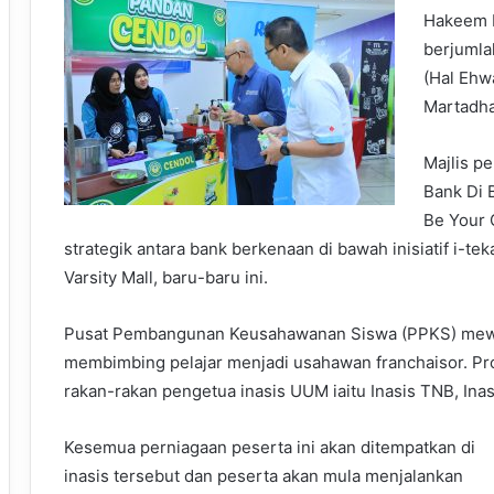
Hakeem 
berjumla
(Hal Ehw
Martadh
Majlis p
Bank Di
Be Your 
strategik antara bank berkenaan di bawah inisiatif i-
Varsity Mall, baru-baru ini.
Pusat Pembangunan Keusahawanan Siswa (PPKS) mewak
membimbing pelajar menjadi usahawan franchaisor. Pr
rakan-rakan pengetua inasis UUM iaitu Inasis TNB, Ina
Kesemua perniagaan peserta ini akan ditempatkan di
inasis tersebut dan peserta akan mula menjalankan