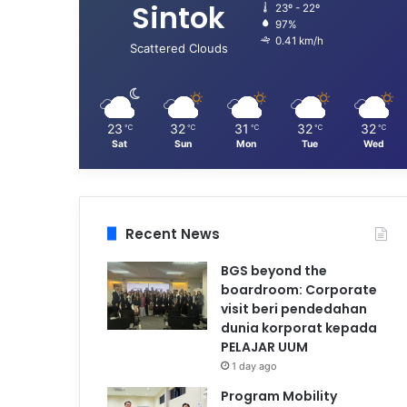
Sintok
23º - 22º
97%
0.41 km/h
Scattered Clouds
23
32
31
32
32
℃
℃
℃
℃
℃
Sat
Sun
Mon
Tue
Wed
Recent News
BGS beyond the
boardroom: Corporate
visit beri pendedahan
dunia korporat kepada
PELAJAR UUM
1 day ago
Program Mobility