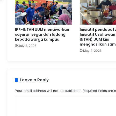
IPR-INTAN UUM menawarkan
Inisiatif pendapat
sayuran segar dari ladang
Inisiatif Usahawan 
kepada warga kampus
INTAN) UUM kini
menghasilkan samb
July 8, 2026
May 4, 2026
Leave a Reply
Your email address will not be published.
Required fields are
C
o
m