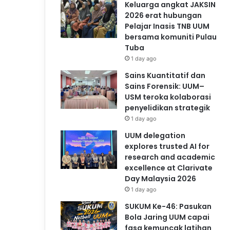
Keluarga angkat JAKSIN
2026 erat hubungan
Pelajar Inasis TNB UUM
bersama komuniti Pulau
Tuba
1 day ago
Sains Kuantitatif dan
Sains Forensik: UUM–
USM teroka kolaborasi
penyelidikan strategik
1 day ago
UUM delegation
explores trusted AI for
research and academic
excellence at Clarivate
Day Malaysia 2026
1 day ago
SUKUM Ke-46: Pasukan
Bola Jaring UUM capai
fasa kemuncak latihan