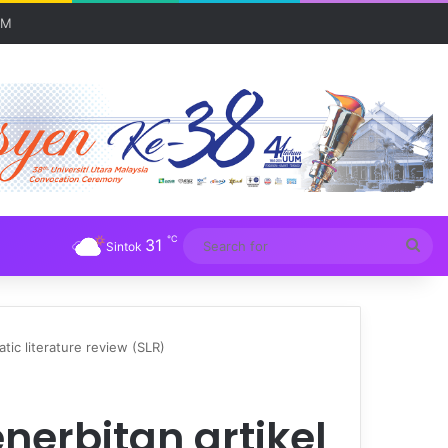
UM
℃
31
Sea
Sintok
for
tic literature review (SLR)
nerbitan artikel