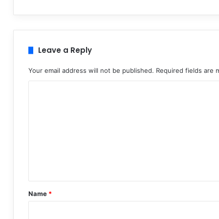
Leave a Reply
Your email address will not be published.
Required fields are
C
o
m
m
e
n
t
*
Name
*