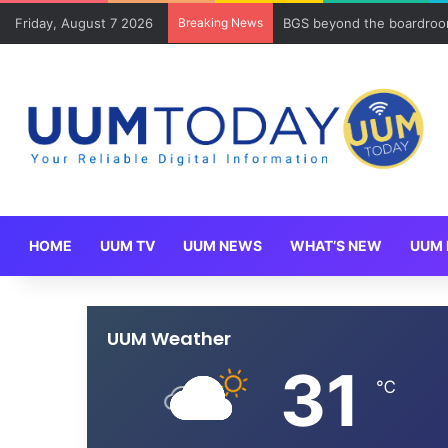
Friday, August 7 2026
Breaking News
BGS beyond the boardroom
HOME
UUM TV
UUM NEWS
WHAT’S NEW
UUM 
UUM Weather
31
℃