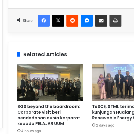
Facebook
X
Reddit
Messenger
Share via Email
Print
Share
Related Articles
BGS beyond the boardroom:
TeSCE, STML terim
Corporate visit beri
kunjungan Hualan
pendedahan dunia korporat
Renewable Energy 
kepada PELAJAR UUM
2 days ago
4 hours ago