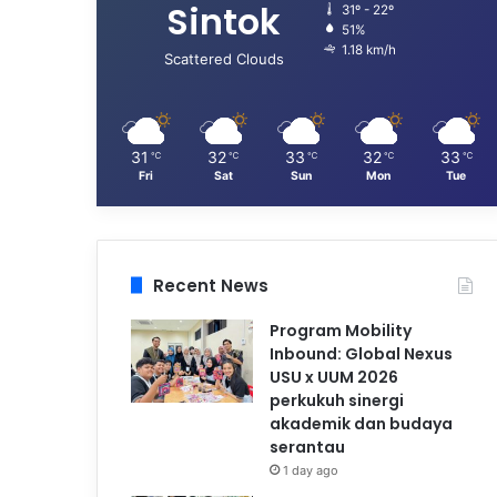
Sintok
31º - 22º
51%
1.18 km/h
Scattered Clouds
31
32
33
32
33
℃
℃
℃
℃
℃
Fri
Sat
Sun
Mon
Tue
Recent News
Program Mobility
Inbound: Global Nexus
USU x UUM 2026
perkukuh sinergi
akademik dan budaya
serantau
1 day ago