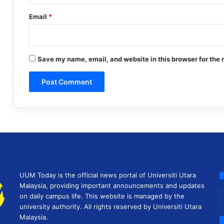
Email
*
Save my name, email, and website in this browser for the 
UUM Today is the official news portal of Universiti Utara
Malaysia, providing important announcements and updates
E
on daily campus life. This website is managed by the
y
university authority. All rights reserved by Universiti Utara
E
Malaysia.