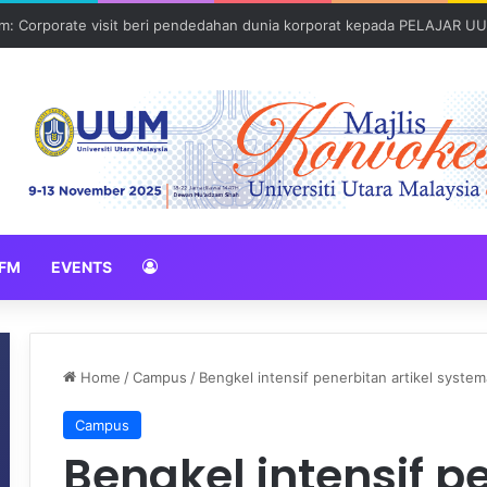
: Corporate visit beri pendedahan dunia korporat kepada PELAJAR U
FM
EVENTS
Home
/
Campus
/
Bengkel intensif penerbitan artikel systema
Campus
Bengkel intensif pe