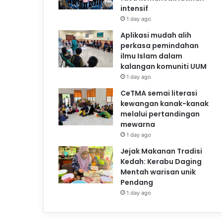
intensif
1 day ago
Aplikasi mudah alih
perkasa pemindahan
ilmu Islam dalam
kalangan komuniti UUM
1 day ago
CeTMA semai literasi
kewangan kanak-kanak
melalui pertandingan
mewarna
1 day ago
Jejak Makanan Tradisi
Kedah: Kerabu Daging
Mentah warisan unik
Pendang
1 day ago