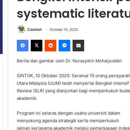
systematic literat
Zulaidah
October 14, 2025
Facebook
X
Reddit
Messenger
Share via Email
Berita dan gambar oleh Dr. Norasyikin Mohaiyuddin
SINTOK, 10 Oktober 2025: Seramai 15 orang pensyarah d
Utara Malaysia (UUM) telah menyertai Bengkel Intensif 
Review (SLR) yang dianjurkan bagi memperkukuh buday
akademik.
Program ini selaras dengan usaha universiti dalam
menyokong agenda strategik serta memperkukuh
jalinan kerjasama akademik melalui pemerkasaan Inde