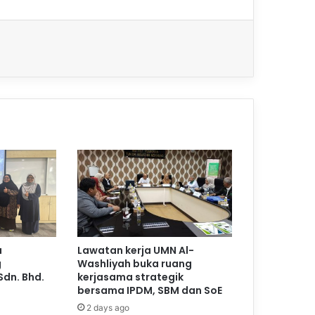
a
Lawatan kerja UMN Al-
g
Washliyah buka ruang
Sdn. Bhd.
kerjasama strategik
bersama IPDM, SBM dan SoE
2 days ago