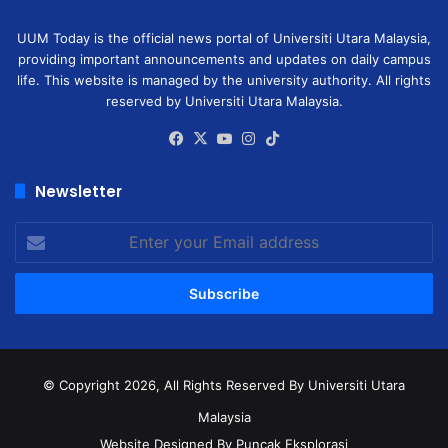
UUM Today is the official news portal of Universiti Utara Malaysia,
providing important announcements and updates on daily campus
life. This website is managed by the university authority. All rights
reserved by Universiti Utara Malaysia.
Facebook
X
YouTube
Instagram
TikTok
Newsletter
Enter
your
Email
address
© Copyright 2026, All Rights Reserved
By Universiti Utara
Malaysia
Website Designed By Puncak Eksplorasi