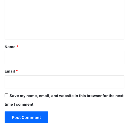
m
m
e
n
t
*
Name
*
Email
*
Save my name, email, and website in this browser for the next
time I comment.