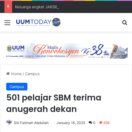
Keluarga angkat JAKSIN 2026 erat hubungan Pelajar Inasis TNB UUM bersama komuniti Pulau Tuba
Menu
S
Home
/
Campus
Campus
501 pelajar SBM terima
anugerah dekan
Siti Fatimah Abdullah
January 16, 2025
0
556