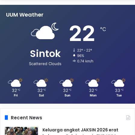
UUM Weather
22
℃
Sintok
22º - 22º
96%
0.74 km/h
Scattered Clouds
32
32
32
32
33
℃
℃
℃
℃
℃
Fri
Sat
Sun
Mon
Tue
Recent News
Keluarga angkat JAKSIN 2026 erat