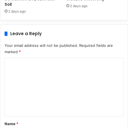
SoE
2 days ago
2 days ago
Leave a Reply
Your email address will not be published.
Required fields are
marked
*
C
o
m
m
e
n
t
*
Name
*