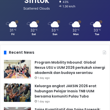
Sintok
43%
1.36 km/h
Scattered Clouds
31
32
33
32
33
℃
℃
℃
℃
℃
Fri
Sat
Sun
Mon
Tue
Recent News
Program Mobility Inbound: Global
Nexus USU x UUM 2026 perkukuh sinergi
akademik dan budaya serantau
1 day ago
Keluarga angkat JAKSIN 2026 erat
hubungan Pelajar Inasis TNB UUM
bersama komuniti Pulau Tuba
1 day ago
Sains Kuantitatif dan Sains Forensik: