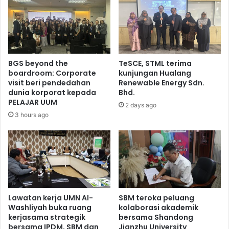
BGS beyond the
TeSCE, STML terima
boardroom: Corporate
kunjungan Hualang
visit beri pendedahan
Renewable Energy Sdn.
dunia korporat kepada
Bhd.
PELAJAR UUM
2 days ago
3 hours ago
Lawatan kerja UMN Al-
SBM teroka peluang
Washliyah buka ruang
kolaborasi akademik
kerjasama strategik
bersama Shandong
bersama IPDM, SBM dan
Jianzhu University