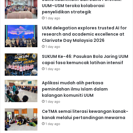
UUM–USM teroka kolaborasi
penyelidikan strategik
1 day ago
UUM delegation explores trusted AI for
research and academic excellence at
Clarivate Day Malaysia 2026
1 day ago
SUKUM Ke-46: Pasukan Bola Jaring UUM
capai fasa kemuncak latihan intensif
1 day ago
Aplikasi mudah alih perkasa
pemindahan ilmu Islam dalam
kalangan komuniti UUM
1 day ago
CeTMA semai literasi kewangan kanak-
kanak melalui pertandingan mewarna
1 day ago