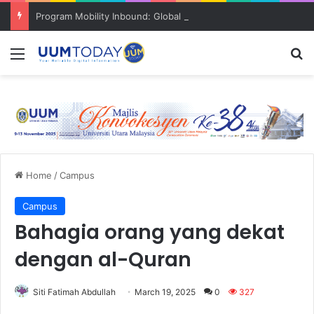
Program Mobility Inbound: Global Nexus USU x UUM 2026 perkukuh sinergi akademik dan budaya serantau
Menu
S
Home
/
Campus
Campus
Bahagia orang yang dekat
dengan al-Quran
Siti Fatimah Abdullah
March 19, 2025
0
327