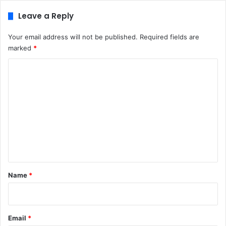
Leave a Reply
Your email address will not be published.
Required fields are
marked
*
C
o
m
m
e
n
t
*
Name
*
Email
*