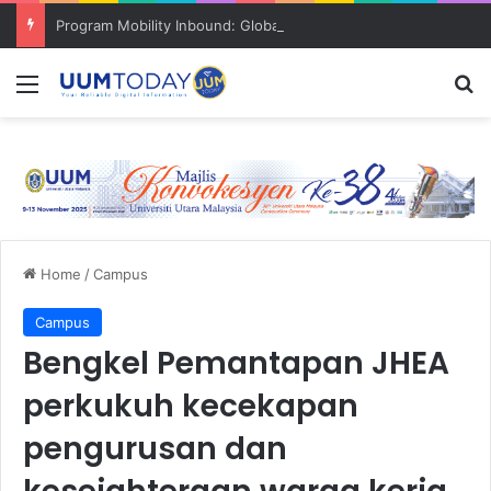
Program Mobility Inbound: Global Nexus USU x UUM 2026 perkukuh sinergi akademik dan budaya serantau
Menu
S
Home
/
Campus
Campus
Bengkel Pemantapan JHEA
perkukuh kecekapan
pengurusan dan