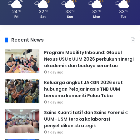
24
32
33
32
33
℃
℃
℃
℃
℃
Fri
Sat
Sun
Mon
Tue
Recent News
Program Mobility Inbound: Global
Nexus USU x UUM 2026 perkukuh sinergi
akademik dan budaya serantau
1 day ago
Keluarga angkat JAKSIN 2026 erat
hubungan Pelajar Inasis TNB UUM
bersama komuniti Pulau Tuba
1 day ago
Sains Kuantitatif dan Sains Forensik:
UUM–USM teroka kolaborasi
penyelidikan strategik
1 day ago