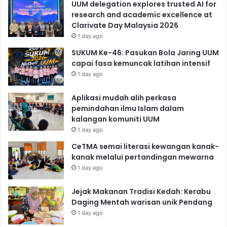
UUM delegation explores trusted AI for
research and academic excellence at
Clarivate Day Malaysia 2026
1 day ago
SUKUM Ke-46: Pasukan Bola Jaring UUM
capai fasa kemuncak latihan intensif
1 day ago
Aplikasi mudah alih perkasa
pemindahan ilmu Islam dalam
kalangan komuniti UUM
1 day ago
CeTMA semai literasi kewangan kanak-
kanak melalui pertandingan mewarna
1 day ago
Jejak Makanan Tradisi Kedah: Kerabu
Daging Mentah warisan unik Pendang
1 day ago