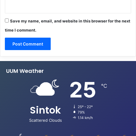
Save my name, email, and website in this browser for the next
time I comment.
UUM Weather
25
℃
Sintok
25º - 22º
79%
1.14 km/h
Scattered Clouds