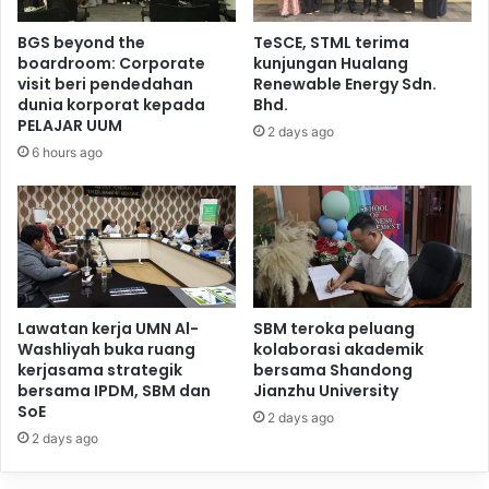
BGS beyond the
TeSCE, STML terima
boardroom: Corporate
kunjungan Hualang
visit beri pendedahan
Renewable Energy Sdn.
dunia korporat kepada
Bhd.
PELAJAR UUM
2 days ago
6 hours ago
Lawatan kerja UMN Al-
SBM teroka peluang
Washliyah buka ruang
kolaborasi akademik
kerjasama strategik
bersama Shandong
bersama IPDM, SBM dan
Jianzhu University
SoE
2 days ago
2 days ago