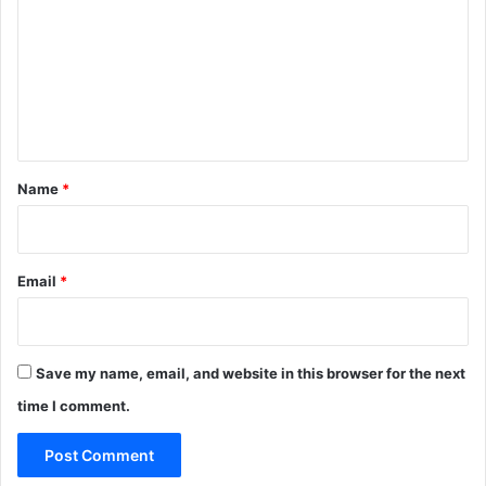
m
m
e
n
t
*
Name
*
Email
*
Save my name, email, and website in this browser for the next
time I comment.