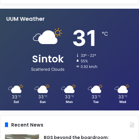
UUM Weather
31
℃
Sintok
33º - 22º
55%
0.92 km/h
Scattered Clouds
33
33
33
33
33
℃
℃
℃
℃
℃
Sat
Sun
Mon
Tue
Wed
Recent News
BGS beyond the boardroom: