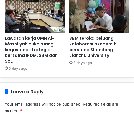
Lawatan kerja UMN Al-
SBM teroka peluang
Washliyah buka ruang
kolaborasi akademik
kerjasama strategik
bersama Shandong
bersama IPDM, SBM dan
Jianzhu University
SoE
3 days ago
3 days ago
Leave a Reply
Your email address will not be published.
Required fields are
marked
*
C
o