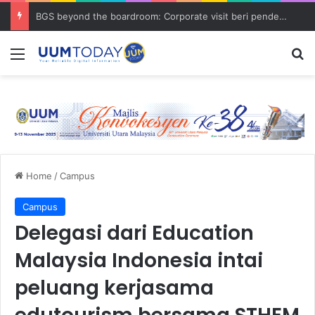
BGS beyond the boardroom: Corporate visit beri pendedahan dunia korporat kepada PELAJAR UUM
Menu
S
Home
/
Campus
Campus
Delegasi dari Education
Malaysia Indonesia intai
peluang kerjasama