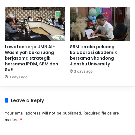
Lawatan kerja UMN Al-
SBM teroka peluang
Washliyah buka ruang
kolaborasi akademik
kerjasama strategik
bersama Shandong
bersama IPDM, SBM dan
Jianzhu University
SoE
3 days ago
3 days ago
Leave a Reply
Your email address will not be published.
Required fields are
marked
*
C