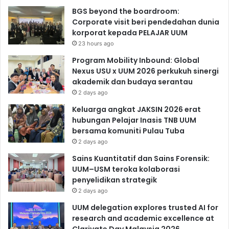
BGS beyond the boardroom:
Corporate visit beri pendedahan dunia
korporat kepada PELAJAR UUM
23 hours ago
Program Mobility Inbound: Global
Nexus USU x UUM 2026 perkukuh sinergi
akademik dan budaya serantau
2 days ago
Keluarga angkat JAKSIN 2026 erat
hubungan Pelajar Inasis TNB UUM
bersama komuniti Pulau Tuba
2 days ago
Sains Kuantitatif dan Sains Forensik:
UUM–USM teroka kolaborasi
penyelidikan strategik
2 days ago
UUM delegation explores trusted AI for
research and academic excellence at
Clarivate Day Malaysia 2026