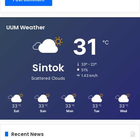
UUM Weather
31
℃
Sintok
33º - 22º
51%
1.43 km/h
Scattered Clouds
33
33
33
33
33
℃
℃
℃
℃
℃
Sat
Sun
Mon
Tue
Wed
Recent News