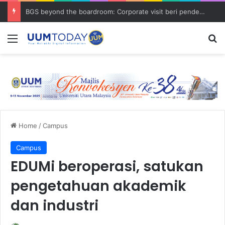
BGS beyond the boardroom: Corporate visit beri pendedahan dunia korporat kepada PELAJAR UUM
Menu
S
Home
/
Campus
Campus
EDUMi beroperasi, satukan
pengetahuan akademik
dan industri