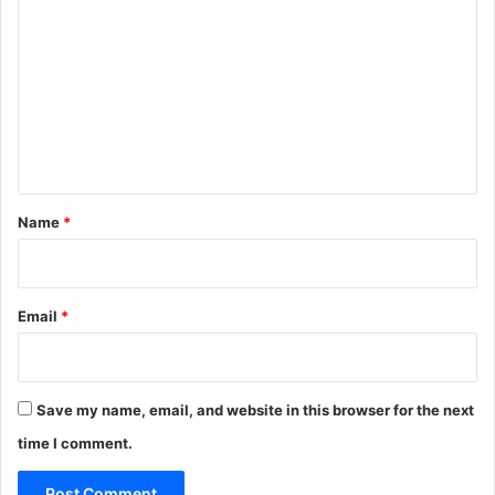
o
m
m
e
n
t
*
Name
*
Email
*
Save my name, email, and website in this browser for the next
time I comment.