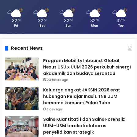
32
32
32
32
32
℃
℃
℃
℃
℃
Fri
Sat
Sun
Mon
Tue
Recent News
Program Mobility Inbound: Global
Nexus USU x UUM 2026 perkukuh sinergi
akademik dan budaya serantau
23 hours ago
Keluarga angkat JAKSIN 2026 erat
hubungan Pelajar Inasis TNB UUM
bersama komuniti Pulau Tuba
1 day ago
Sains Kuantitatif dan Sains Forensik:
UUM–USM teroka kolaborasi
penyelidikan strategik