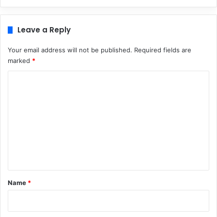
Leave a Reply
Your email address will not be published.
Required fields are
marked
*
C
o
m
m
e
n
t
*
Name
*