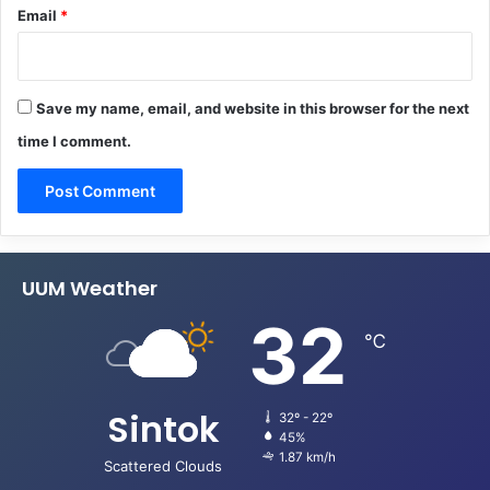
Email
*
Save my name, email, and website in this browser for the next
time I comment.
UUM Weather
32
℃
Sintok
32º - 22º
45%
1.87 km/h
Scattered Clouds