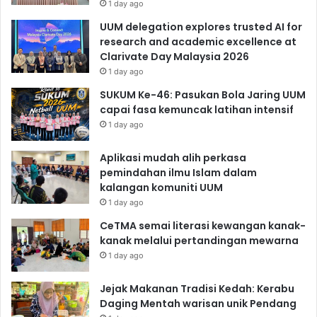
1 day ago
UUM delegation explores trusted AI for
research and academic excellence at
Clarivate Day Malaysia 2026
1 day ago
SUKUM Ke-46: Pasukan Bola Jaring UUM
capai fasa kemuncak latihan intensif
1 day ago
Aplikasi mudah alih perkasa
pemindahan ilmu Islam dalam
kalangan komuniti UUM
1 day ago
CeTMA semai literasi kewangan kanak-
kanak melalui pertandingan mewarna
1 day ago
Jejak Makanan Tradisi Kedah: Kerabu
Daging Mentah warisan unik Pendang