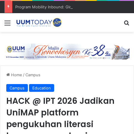
Program Mobility Inbound: Global Nexus USU x UUM 2026 perkukuh sinergi akademik dan budaya serantau
Menu
S
Home
/
Campus
Campus
Education
HACK @ IPT 2026 Jadikan
UniMAP platform
pengukuhan literasi