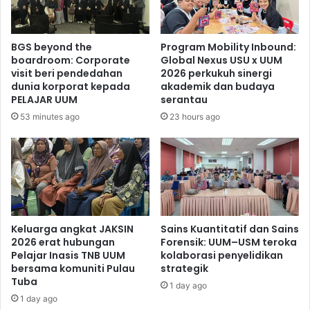
BGS beyond the
Program Mobility Inbound:
boardroom: Corporate
Global Nexus USU x UUM
visit beri pendedahan
2026 perkukuh sinergi
dunia korporat kepada
akademik dan budaya
PELAJAR UUM
serantau
53 minutes ago
23 hours ago
Keluarga angkat JAKSIN
Sains Kuantitatif dan Sains
2026 erat hubungan
Forensik: UUM–USM teroka
Pelajar Inasis TNB UUM
kolaborasi penyelidikan
bersama komuniti Pulau
strategik
Tuba
1 day ago
1 day ago