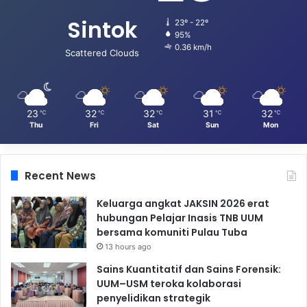
Sintok
23º - 22º
95%
0.36 km/h
Scattered Clouds
23
32
32
31
32
℃
℃
℃
℃
℃
Thu
Fri
Sat
Sun
Mon
Recent News
Keluarga angkat JAKSIN 2026 erat
hubungan Pelajar Inasis TNB UUM
bersama komuniti Pulau Tuba
13 hours ago
Sains Kuantitatif dan Sains Forensik:
UUM–USM teroka kolaborasi
penyelidikan strategik