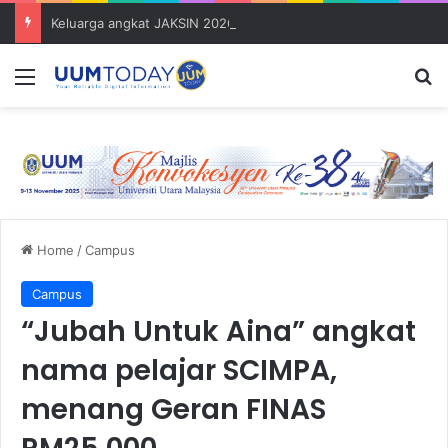
Keluarga angkat JAKSIN 2026 erat hubungan Pelajar Inasis TNB UUM bersama komuniti Pulau Tuba
Menu
S
Home
/
Campus
Campus
“Jubah Untuk Aina” angkat
nama pelajar SCIMPA,
menang Geran FINAS