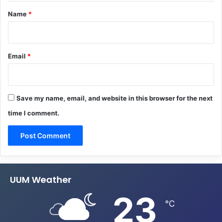
*
Name
*
Email
*
Save my name, email, and website in this browser for the next
time I comment.
UUM Weather
23
℃