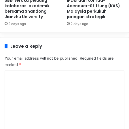
SBM teroka peluang
IPDM dan Konrad-
kolaborasi akademik
Adenauer-Stiftung (KAS)
bersama Shandong
Malaysia perkukuh
Jianzhu University
jaringan strategik
2 days ago
2 days ago
Leave a Reply
Your email address will not be published.
Required fields are
marked
*
C
o
m
m
e
n
t