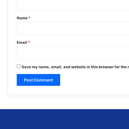
t
*
Name
*
Email
*
Save my name, email, and website in this browser for the 