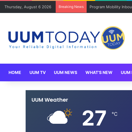
Thursday, August 6 2026
Breaking News
Program Mobility Inbo
HOME
UUM TV
UUM NEWS
WHAT’S NEW
UUM 
UUM Weather
27
℃