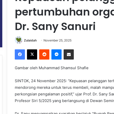
pertumbuhan organ
Dr. Sany Sanuri
Zulaidah
November 25, 2025
Facebook
X
Reddit
Messenger
Share via Email
Gambar oleh Muhammad Shamsul Shafie
SINTOK, 24 November 2025: “Kepuasan pelanggan terh
mendorong mereka untuk terus membeli, malah mampu
perkongsian pengalaman positif,” ujar Prof. Dr. Sany 
Profesor Siri 5/2025 yang berlangsung di Dewan Sem
Dr. Sany menyampaikan syarahan bertajuk “Rumah Pema