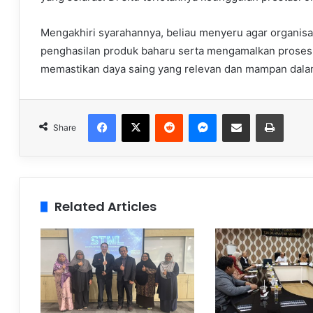
Mengakhiri syarahannya, beliau menyeru agar organisa
penghasilan produk baharu serta mengamalkan prose
memastikan daya saing yang relevan dan mampan dalam
Facebook
X
Reddit
Messenger
Share via Email
Print
Share
Related Articles