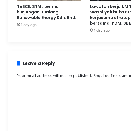
TeSCE, STML terima
Lawatan kerja UMN
kunjungan Hualang
Washliyah buka ru
Renewable Energy Sdn. Bhd.
kerjasama strateg
bersama IPDM, SB
1 day ago
1 day ago
Leave a Reply
Your email address will not be published.
Required fields are
C
o
m
m
e
n