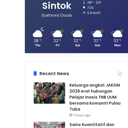
Sintok
28º - 22º
72%
0.9 km/h
Scattered Clouds
28
32
32
32
32
℃
℃
℃
℃
℃
Thu
Fri
Sat
Sun
Mon
Recent News
Keluarga angkat JAKSIN
2026 erat hubungan
Pelajar Inasis TNB UUM
bersama komuniti Pulau
Tuba
7 hours ago
Sains Kuantitatif dan