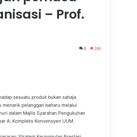
isasi – Prof.
0
295
adap sesuatu produk bukan sahaja
 menarik pelanggan baharu melalui
Sanuri dalam Majlis Syarahan Pengukuhan
inar A, Kompleks Konvensyen UUM.
saran: Strategi Keunggulan Prestasi