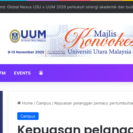
und: Global Nexus USU x UUM 2026 perkukuh sinergi akademik dan bud
FM
EVENTS
Home
/
Campus
/
Kepuasan pelanggan pemacu pertumbuhan o
Campus
Kepuasan pelang