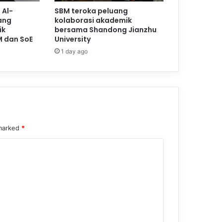
 Al-
SBM teroka peluang
ang
kolaborasi akademik
ik
bersama Shandong Jianzhu
M dan SoE
University
1 day ago
 marked
*