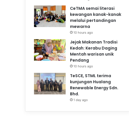
CeTMA semai literasi
kewangan kanak-kanak
melalui pertandingan
mewarna
10 hours ago
Jejak Makanan Tradisi
Kedah: Kerabu Daging
Mentah warisan unik
Pendang
10 hours ago
TeSCE, STML terima
kunjungan Hualang
Renewable Energy Sdn.
Bhd.
1 day ago