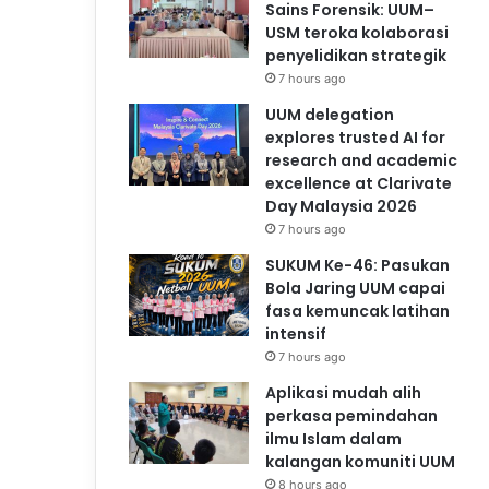
Sains Forensik: UUM–
USM teroka kolaborasi
penyelidikan strategik
7 hours ago
UUM delegation
explores trusted AI for
research and academic
excellence at Clarivate
Day Malaysia 2026
7 hours ago
SUKUM Ke-46: Pasukan
Bola Jaring UUM capai
fasa kemuncak latihan
intensif
7 hours ago
Aplikasi mudah alih
perkasa pemindahan
ilmu Islam dalam
kalangan komuniti UUM
8 hours ago