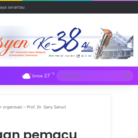
aya serantau
℃
27
Sea
Sintok
for
rganisasi – Prof. Dr. Sany Sanuri
gan pemacu