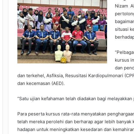
Nizam A
pertolon
bagaiman
situasi 
berhadap
“Pelbaga
kursus i
dan pend
dan terkehel, Asfiksia, Resusitasi Kardiopulmonari (CP
dan kecemasan (AED).
“Satu ujian kefahaman telah diadakan bagi melayakkan p
Para peserta kursus rata-rata menyatakan penghargaa
telah mereka perolehi dan berharap agar lebih banyak 
hadapan untuk meningkatkan kesedaran dan kemahiran