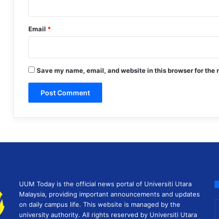
Email
*
Save my name, email, and website in this browser for the 
UUM Today is the official news portal of Universiti Utara
Malaysia, providing important announcements and updates
E
on daily campus life. This website is managed by the
y
university authority. All rights reserved by Universiti Utara