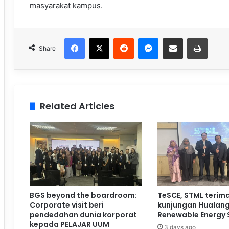
masyarakat kampus.
Facebook
X
Reddit
Messenger
Share via Email
Print
Share
Related Articles
BGS beyond the boardroom:
TeSCE, STML terim
Corporate visit beri
kunjungan Hualan
pendedahan dunia korporat
Renewable Energy 
kepada PELAJAR UUM
3 days ago