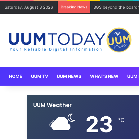
Saturday, August 8 2026
Breaking News
BGS beyond the boardr
HOME
UUM TV
UUM NEWS
WHAT’S NEW
UUM 
UUM Weather
23
℃