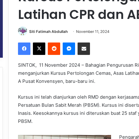
Latihan CPR dan A
Siti Fatimah Abdullah
November 11, 2024
Facebook
X
Reddit
Messenger
Share via Email
SINTOK, 11 November 2024 – Bahagian Pengurusan Risi
menganjurkan Kursus Pertolongan Cemas, Asas Latih
A Pusat Konvensyen, baru-baru ini.
Kursus ini telah dianjurkan oleh RMD dengan kerjasam
Persatuan Bulan Sabit Merah (PBSM). Kursus ini disertai
Inasis. Keesokannya kursus ini diteruskan buat 25 staf 
PBSM.
Pengarah