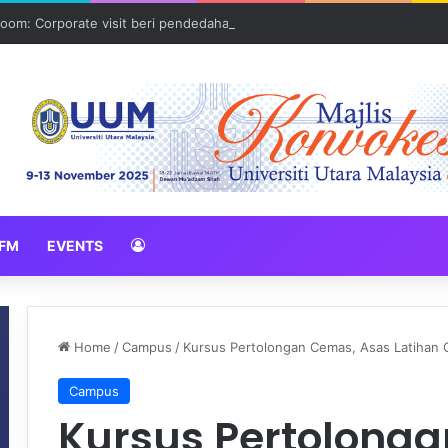
oom: Corporate visit beri pendedahan dunia korporat kepada PELAJA
FM
EVENTS
Home
/
Campus
/
Kursus Pertolongan Cemas, Asas Latihan
Campus
Kursus Pertolong