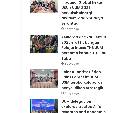
Inbound: Global Nexus
USU x UUM 2026
perkukuh sinergi
akademik dan budaya
serantau
2 days ago
Keluarga angkat JAKSIN
2026 erat hubungan
Pelajar Inasis TNB UUM
bersama komuniti Pulau
Tuba
2 days ago
Sains Kuantitatif dan
Sains Forensik: UUM–
USM teroka kolaborasi
penyelidikan strategik
2 days ago
UUM delegation
explores trusted AI for
research and academic