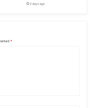
3 days ago
 marked
*