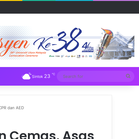
R UUM
℃
23
Sea
Sintok
for
 CPR dan AED
an Cemas, Asas