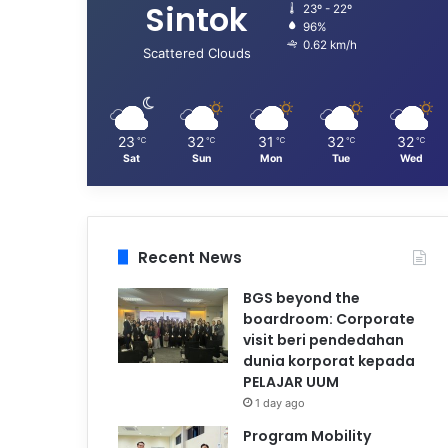
Sintok
23º - 22º
96%
0.62 km/h
Scattered Clouds
23
32
31
32
32
℃
℃
℃
℃
℃
Sat
Sun
Mon
Tue
Wed
Recent News
BGS beyond the
boardroom: Corporate
visit beri pendedahan
dunia korporat kepada
PELAJAR UUM
1 day ago
Program Mobility