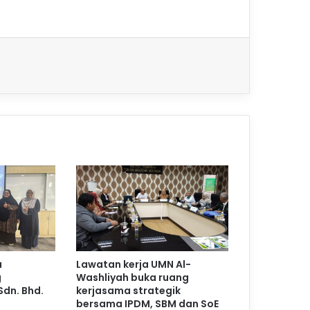
a
Lawatan kerja UMN Al-
g
Washliyah buka ruang
Sdn. Bhd.
kerjasama strategik
bersama IPDM, SBM dan SoE