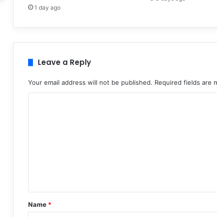
1 day ago
Leave a Reply
Your email address will not be published.
Required fields are
C
o
m
m
e
n
t
*
Name
*