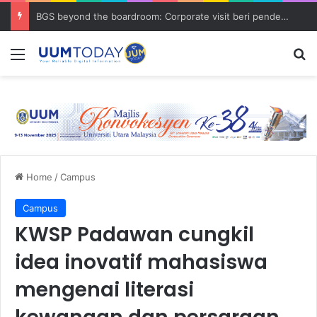
BGS beyond the boardroom: Corporate visit beri pendedahan dunia korporat kepada PELAJAR UUM
Menu
S
Home
/
Campus
Campus
KWSP Padawan cungkil
idea inovatif mahasiswa
mengenai literasi