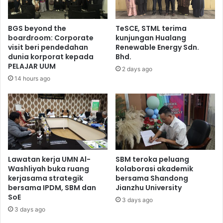
BGS beyond the
TeSCE, STML terima
boardroom: Corporate
kunjungan Hualang
visit beri pendedahan
Renewable Energy Sdn.
dunia korporat kepada
Bhd.
PELAJAR UUM
2 days ago
14 hours ago
Lawatan kerja UMN Al-
SBM teroka peluang
Washliyah buka ruang
kolaborasi akademik
kerjasama strategik
bersama Shandong
bersama IPDM, SBM dan
Jianzhu University
SoE
3 days ago
3 days ago