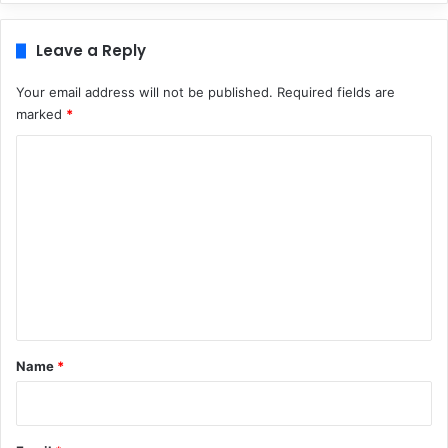
Leave a Reply
Your email address will not be published.
Required fields are
marked
*
C
o
m
m
e
n
t
*
Name
*