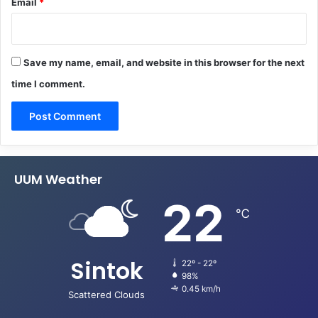
Email
*
Save my name, email, and website in this browser for the next
time I comment.
UUM Weather
22
℃
Sintok
22º - 22º
98%
0.45 km/h
Scattered Clouds