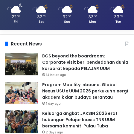
22
32
32
33
33
℃
℃
℃
℃
℃
Fri
Sat
Sun
Mon
Tue
Recent News
BGS beyond the boardroom:
Corporate visit beri pendedahan dunia
korporat kepada PELAJAR UUM
14 hours ago
Program Mobility Inbound: Global
Nexus USU x UUM 2026 perkukuh sinergi
akademik dan budaya serantau
1 day ago
Keluarga angkat JAKSIN 2026 erat
hubungan Pelajar Inasis TNB UUM
bersama komuniti Pulau Tuba
2 days ago