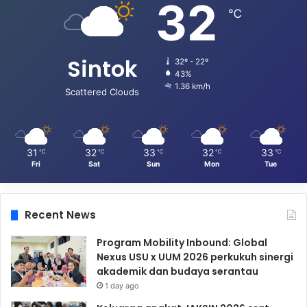
32
℃
Sintok
32º - 22º
43%
1.36 km/h
Scattered Clouds
31
32
33
32
33
℃
℃
℃
℃
℃
Fri
Sat
Sun
Mon
Tue
Recent News
Program Mobility Inbound: Global
Nexus USU x UUM 2026 perkukuh sinergi
akademik dan budaya serantau
1 day ago