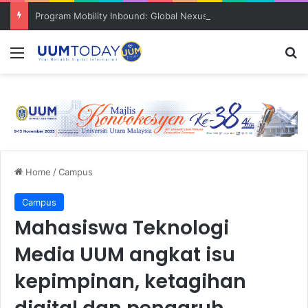
Program Mobility Inbound: Global Nexus USU x UUM 2026 perkukuh sinergi akademik dan budaya serantau
Menu
S
Home
/
Campus
Campus
Mahasiswa Teknologi
Media UUM angkat isu
kepimpinan, ketagihan