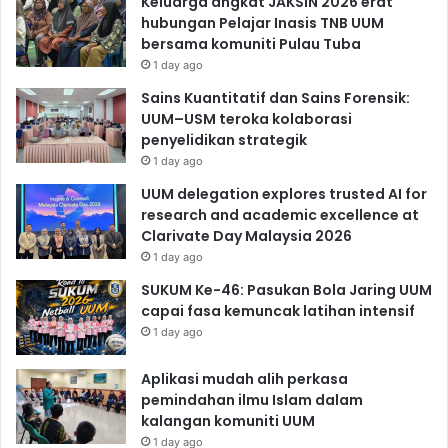
Keluarga angkat JAKSIN 2026 erat
hubungan Pelajar Inasis TNB UUM
bersama komuniti Pulau Tuba
1 day ago
Sains Kuantitatif dan Sains Forensik:
UUM–USM teroka kolaborasi
penyelidikan strategik
1 day ago
UUM delegation explores trusted AI for
research and academic excellence at
Clarivate Day Malaysia 2026
1 day ago
SUKUM Ke-46: Pasukan Bola Jaring UUM
capai fasa kemuncak latihan intensif
1 day ago
Aplikasi mudah alih perkasa
pemindahan ilmu Islam dalam
kalangan komuniti UUM
1 day ago