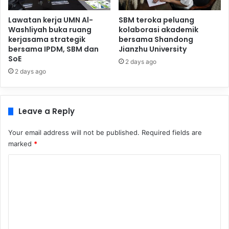
Lawatan kerja UMN Al-
SBM teroka peluang
Washliyah buka ruang
kolaborasi akademik
kerjasama strategik
bersama Shandong
bersama IPDM, SBM dan
Jianzhu University
SoE
2 days ago
2 days ago
Leave a Reply
Your email address will not be published.
Required fields are
marked
*
C
o
m
m
e