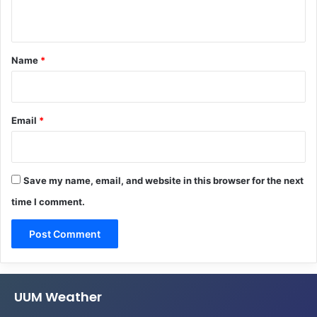
n
t
*
Name
*
Email
*
Save my name, email, and website in this browser for the next
time I comment.
UUM Weather