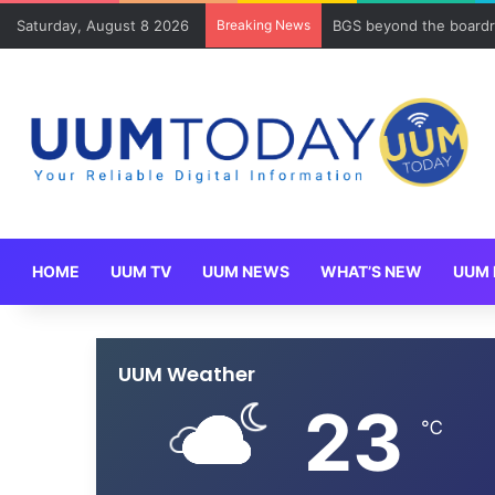
Saturday, August 8 2026
Breaking News
BGS beyond the boardr
HOME
UUM TV
UUM NEWS
WHAT’S NEW
UUM 
UUM Weather
23
℃