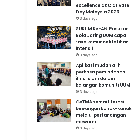
excellence at Clarivate
Day Malaysia 2026
3 days ago
SUKUM Ke-46: Pasukan
Bola Jaring UUM capai
fasa kemuncak latihan
intensif
3 days ago
Aplikasi mudah alih
perkasa pemindahan
ilmu Islam dalam
kalangan komuniti UUM
3 days ago
CeTMA semai literasi
kewangan kanak-kanak
melalui pertandingan
mewarna
3 days ago