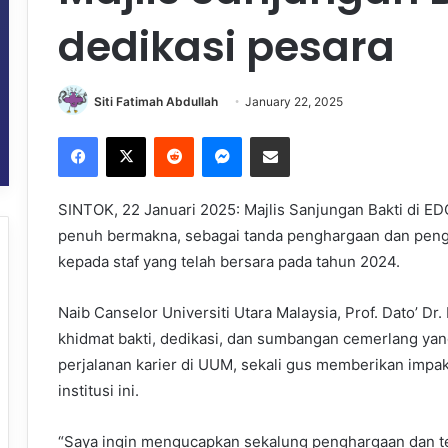
dedikasi pesara
Siti Fatimah Abdullah
January 22, 2025
Facebook
X
Reddit
Messenger
Share via Email
SINTOK, 22 Januari 2025: Majlis Sanjungan Bakti di 
penuh bermakna, sebagai tanda penghargaan dan pengik
kepada staf yang telah bersara pada tahun 2024.
Naib Canselor Universiti Utara Malaysia, Prof. Dato’ D
khidmat bakti, dedikasi, dan sumbangan cemerlang yang
perjalanan karier di UUM, sekali gus memberikan imp
institusi ini.
“Saya ingin mengucapkan sekalung penghargaan dan t