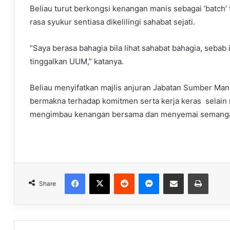
Beliau turut berkongsi kenangan manis sebagai ‘batch
rasa syukur sentiasa dikelilingi sahabat sejati.
“Saya berasa bahagia bila lihat sahabat bahagia, seba
tinggalkan UUM,” katanya.
Beliau menyifatkan majlis anjuran Jabatan Sumber Ma
bermakna terhadap komitmen serta kerja keras selain
mengimbau kenangan bersama dan menyemai semangat 
Facebook
X
Reddit
Messenger
Share via Email
Print
Share