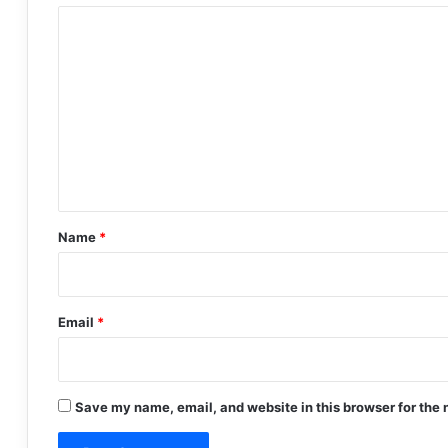
C
o
m
m
e
n
t
*
Name
*
Email
*
Save my name, email, and website in this browser for the 