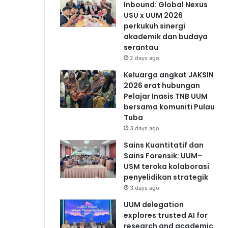
Inbound: Global Nexus
USU x UUM 2026
perkukuh sinergi
akademik dan budaya
serantau
2 days ago
Keluarga angkat JAKSIN
2026 erat hubungan
Pelajar Inasis TNB UUM
bersama komuniti Pulau
Tuba
3 days ago
Sains Kuantitatif dan
Sains Forensik: UUM–
USM teroka kolaborasi
penyelidikan strategik
3 days ago
UUM delegation
explores trusted AI for
research and academic