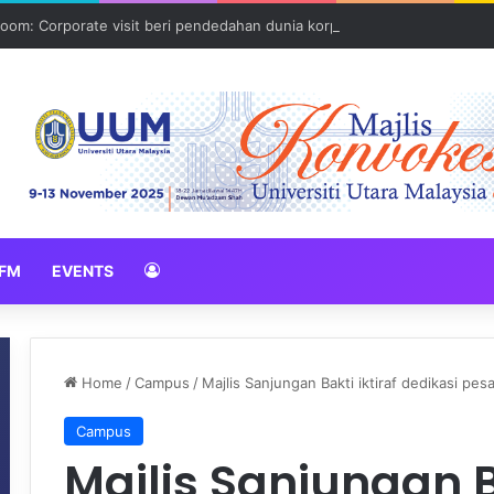
oom: Corporate visit beri pendedahan dunia korporat kepada PELAJA
FM
EVENTS
Home
/
Campus
/
Majlis Sanjungan Bakti iktiraf dedikasi pes
Campus
Majlis Sanjungan Ba