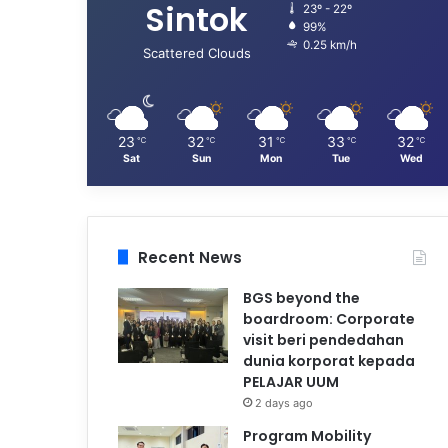
Sintok
23º - 22º
99%
0.25 km/h
Scattered Clouds
23
32
31
33
32
℃
℃
℃
℃
℃
Sat
Sun
Mon
Tue
Wed
Recent News
BGS beyond the
boardroom: Corporate
visit beri pendedahan
dunia korporat kepada
PELAJAR UUM
2 days ago
Program Mobility