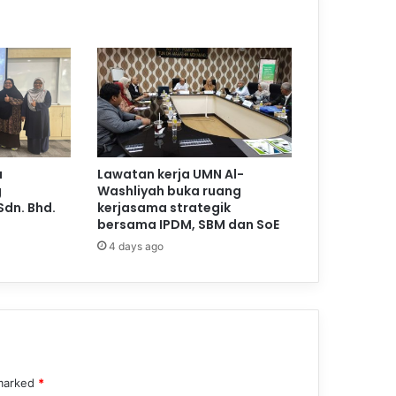
a
Lawatan kerja UMN Al-
g
Washliyah buka ruang
Sdn. Bhd.
kerjasama strategik
bersama IPDM, SBM dan SoE
4 days ago
 marked
*