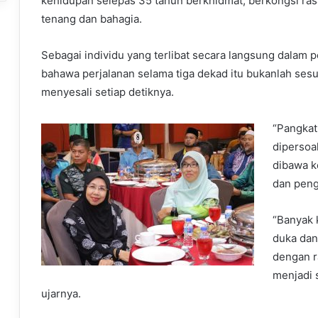
kehidupan selepas 35 tahun berkhidmat, berkongsi ra
tenang dan bahagia.
Sebagai individu yang terlibat secara langsung dalam 
bahawa perjalanan selama tiga dekad itu bukanlah ses
menyesali setiap detiknya.
“Pangkat
dipersoal
dibawa k
dan peng
“Banyak 
duka dan
dengan ra
menjadi 
ujarnya.