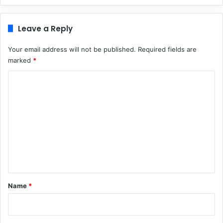
Leave a Reply
Your email address will not be published.
Required fields are
marked
*
C
o
m
m
e
n
t
*
Name
*