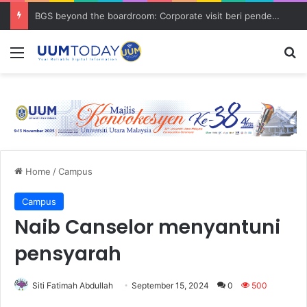
BGS beyond the boardroom: Corporate visit beri pendedahan dunia korporat kepada PELAJAR UUM
Menu
S
Home
/
Campus
Campus
Naib Canselor menyantuni
pensyarah
Siti Fatimah Abdullah
September 15, 2024
0
500