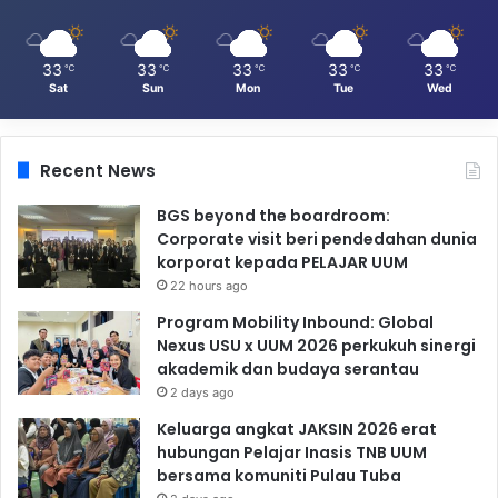
33
33
33
33
33
℃
℃
℃
℃
℃
Sat
Sun
Mon
Tue
Wed
Recent News
BGS beyond the boardroom:
Corporate visit beri pendedahan dunia
korporat kepada PELAJAR UUM
22 hours ago
Program Mobility Inbound: Global
Nexus USU x UUM 2026 perkukuh sinergi
akademik dan budaya serantau
2 days ago
Keluarga angkat JAKSIN 2026 erat
hubungan Pelajar Inasis TNB UUM
bersama komuniti Pulau Tuba