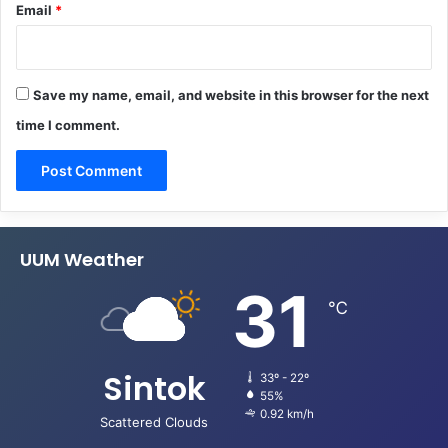
Email
*
Save my name, email, and website in this browser for the next
time I comment.
UUM Weather
31
℃
Sintok
33º - 22º
55%
0.92 km/h
Scattered Clouds