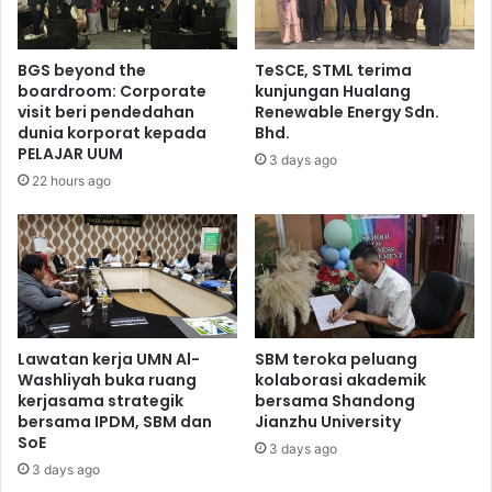
BGS beyond the
TeSCE, STML terima
boardroom: Corporate
kunjungan Hualang
visit beri pendedahan
Renewable Energy Sdn.
dunia korporat kepada
Bhd.
PELAJAR UUM
3 days ago
22 hours ago
Lawatan kerja UMN Al-
SBM teroka peluang
Washliyah buka ruang
kolaborasi akademik
kerjasama strategik
bersama Shandong
bersama IPDM, SBM dan
Jianzhu University
SoE
3 days ago
3 days ago