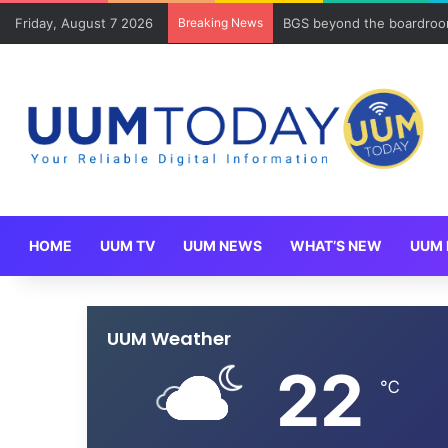
Friday, August 7 2026
Breaking News
BGS beyond the boardroom
HOME
UUM TV
UUM NEWS
WHAT’S NEW
UUM 
UUM Weather
22
℃