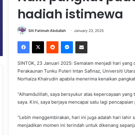
hadiah istimewa
Siti Fatimah Abdullah
January 23, 2025
Facebook
X
Reddit
Messenger
Share via Email
SINTOK, 23 Januari 2025: Semalam menjadi hari yang 
Perakaunan Tunku Puteri Intan Safinaz, Universiti Uta
Norhaiza Khairudin apabila menerima kenaikan pangkat y
“Alhamdulillah, saya bersyukur atas kepercayaan yang t
saya. Kini, saya berjaya mencapai satu lagi pencapaian
“Lebih menggembirakan, hari ini juga adalah hari lahir 
menjadikan momen ini terindah untuk dikenang sepanja