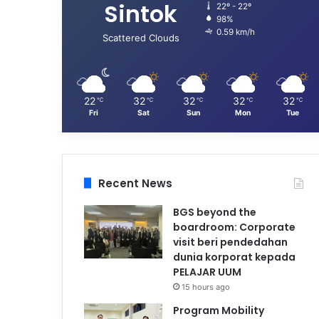
Sintok
22º - 22º
98%
0.59 km/h
Scattered Clouds
22
32
32
32
32
℃
℃
℃
℃
℃
Fri
Sat
Sun
Mon
Tue
Recent News
BGS beyond the
boardroom: Corporate
visit beri pendedahan
dunia korporat kepada
PELAJAR UUM
15 hours ago
Program Mobility