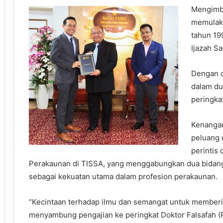
Mengimba
memulaka
tahun 19
Ijazah S
Dengan c
dalam du
peringka
Kenangan
peluang 
perintis
Perakaunan di TISSA, yang menggabungkan dua bidang
sebagai kekuatan utama dalam profesion perakaunan.
“Kecintaan terhadap ilmu dan semangat untuk memberi
menyambung pengajian ke peringkat Doktor Falsafah (P