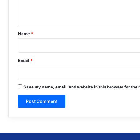
e
n
t
*
Name
*
Email
*
Save my name, email, and website in this browser for the 