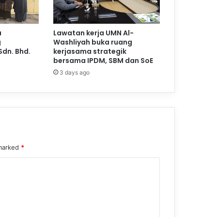
a
Lawatan kerja UMN Al-
g
Washliyah buka ruang
Sdn. Bhd.
kerjasama strategik
bersama IPDM, SBM dan SoE
3 days ago
 marked
*