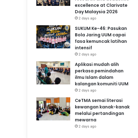
excellence at Clarivate
Day Malaysia 2026
2 days ago
SUKUM Ke-46: Pasukan
Bola Jaring UUM capai
fasa kemuncak latihan
intensif
2 days ago
Aplikasi mudah alih
perkasa pemindahan
ilmu Islam dalam
kalangan komuniti UUM
2 days ago
CeTMA semai literasi
kewangan kanak-kanak
melalui pertandingan
mewarna
2 days ago