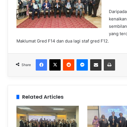
Daripada
kenaikan
sembilan
yang ter
Maklumat Gred F14 dan dua lagi staf gred F12.
Facebook
X
Reddit
Messenger
Share via Email
Print
Share
Related Articles