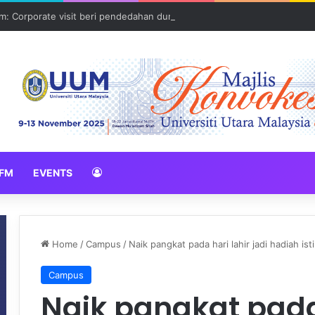
: Corporate visit beri pendedahan dunia korporat kepada PELAJAR U
FM
EVENTS
Home
/
Campus
/
Naik pangkat pada hari lahir jadi hadiah is
Campus
Naik pangkat pada 