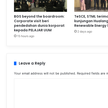
BGS beyond the boardroom:
TeSCE, STML terim
Corporate visit beri
kunjungan Hualan
pendedahan dunia korporat
Renewable Energy 
kepada PELAJAR UUM
2 days ago
15 hours ago
Leave a Reply
Your email address will not be published.
Required fields are
C
o
m
m