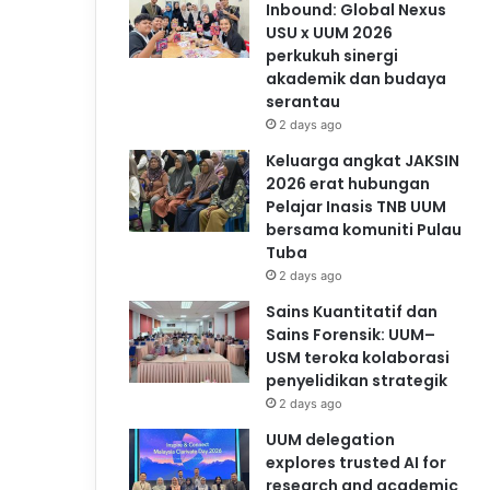
Inbound: Global Nexus
USU x UUM 2026
perkukuh sinergi
akademik dan budaya
serantau
2 days ago
Keluarga angkat JAKSIN
2026 erat hubungan
Pelajar Inasis TNB UUM
bersama komuniti Pulau
Tuba
2 days ago
Sains Kuantitatif dan
Sains Forensik: UUM–
USM teroka kolaborasi
penyelidikan strategik
2 days ago
UUM delegation
explores trusted AI for
research and academic