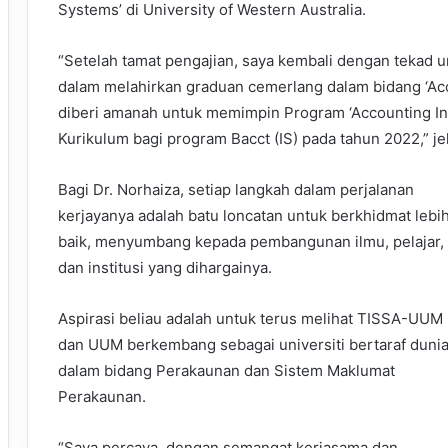
Systems’ di University of Western Australia.
“Setelah tamat pengajian, saya kembali dengan teka
dalam melahirkan graduan cemerlang dalam bidang ‘Acc
diberi amanah untuk memimpin Program ‘Accounting I
Kurikulum bagi program Bacct (IS) pada tahun 2022,” je
Bagi Dr. Norhaiza, setiap langkah dalam perjalanan
kerjayanya adalah batu loncatan untuk berkhidmat lebi
baik, menyumbang kepada pembangunan ilmu, pelajar,
dan institusi yang dihargainya.
Aspirasi beliau adalah untuk terus melihat TISSA-UUM
dan UUM berkembang sebagai universiti bertaraf duni
dalam bidang Perakaunan dan Sistem Maklumat
Perakaunan.
“Saya percaya, dengan semangat kerjasama dan