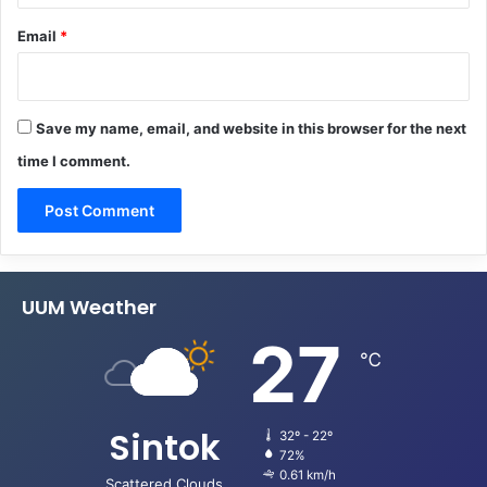
Email
*
Save my name, email, and website in this browser for the next
time I comment.
UUM Weather
27
℃
Sintok
32º - 22º
72%
0.61 km/h
Scattered Clouds