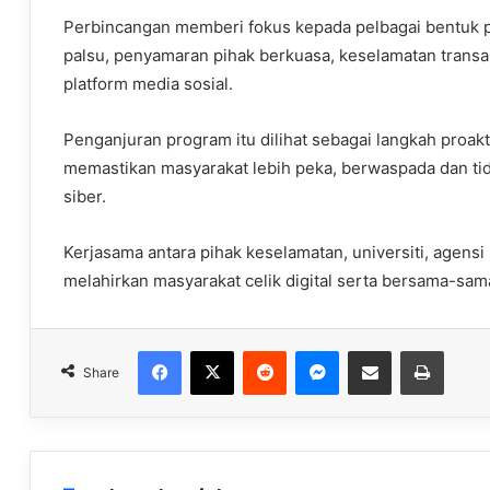
Perbincangan memberi fokus kepada pelbagai bentuk p
palsu, penyamaran pihak berkuasa, keselamatan transa
platform media sosial.
Penganjuran program itu dilihat sebagai langkah proak
memastikan masyarakat lebih peka, berwaspada dan ti
siber.
Kerjasama antara pihak keselamatan, universiti, agen
melahirkan masyarakat celik digital serta bersama-
Facebook
X
Reddit
Messenger
Share via Email
Print
Share