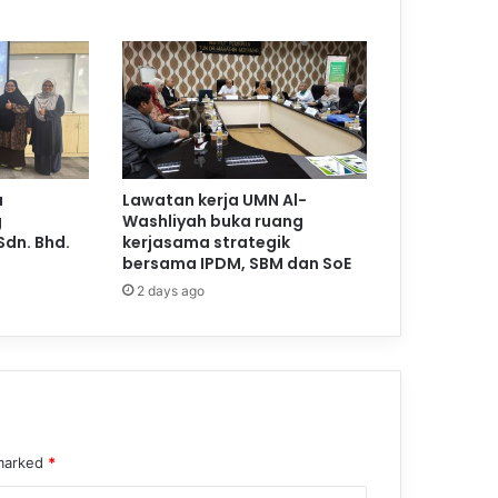
a
Lawatan kerja UMN Al-
g
Washliyah buka ruang
Sdn. Bhd.
kerjasama strategik
bersama IPDM, SBM dan SoE
2 days ago
 marked
*