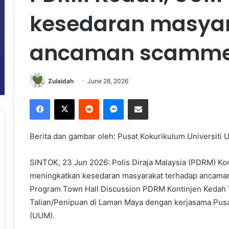
kesedaran masyar
ancaman scamm
Zulaidah
June 28, 2026
Facebook
X
Reddit
Messenger
Share via Email
Berita dan gambar oleh: Pusat Kokurikulum Universiti U
SINTOK, 23 Jun 2026: Polis Diraja Malaysia (PDRM) 
meningkatkan kesedaran masyarakat terhadap ancaman
Program Town Hall Discussion PDRM Kontinjen Kedah
Talian/Penipuan di Laman Maya dengan kerjasama Pusat
(UUM).