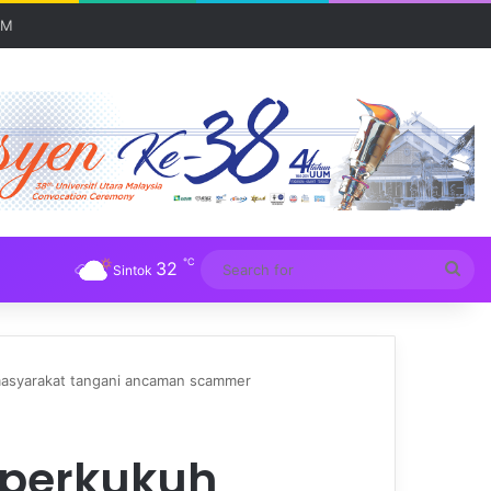
UM
℃
32
Sea
Sintok
for
syarakat tangani ancaman scammer
 perkukuh