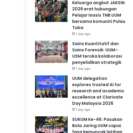
Keluarga angkat JAKSIN
2026 erat hubungan
Pelajar Inasis TNB UUM
bersama komuniti Pulau
Tuba
1 day ago
Sains Kuantitatif dan
Sains Forensik: UUM–
USM teroka kolaborasi
penyelidikan strategik
1 day ago
UUM delegation
explores trusted AI for
research and academic
excellence at Clarivate
Day Malaysia 2026
1 day ago
SUKUM Ke-46: Pasukan
Bola Jaring UUM capai
fasa kemuncak latihan