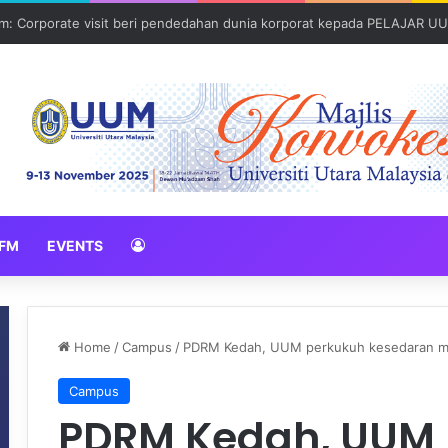
: Corporate visit beri pendedahan dunia korporat kepada PELAJAR U
FM
EVENTS
Home
/
Campus
/
PDRM Kedah, UUM perkukuh kesedaran ma
Campus
PDRM Kedah, UUM