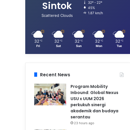
Sintok
32º - 22º
45%
1.87 km/h
Scattered Clouds
32
32
32
32
32
℃
℃
℃
℃
℃
Fri
Sat
Sun
Mon
Tue
Recent News
Program Mobility
Inbound: Global Nexus
USU x UUM 2026
perkukuh sinergi
akademik dan budaya
serantau
23 hours ago