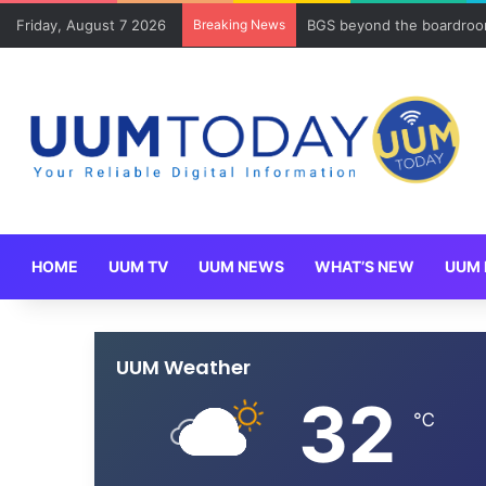
Friday, August 7 2026
Breaking News
BGS beyond the boardroom
HOME
UUM TV
UUM NEWS
WHAT’S NEW
UUM 
UUM Weather
32
℃