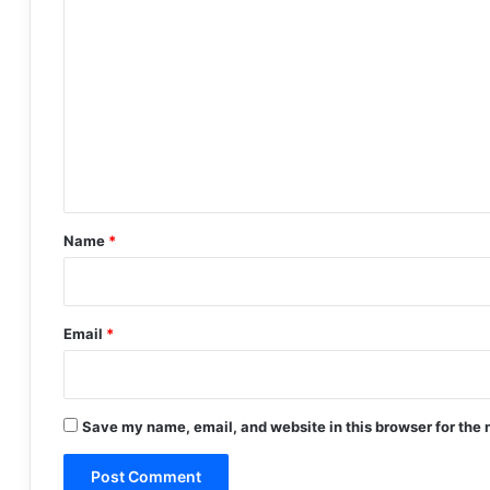
C
o
m
m
e
n
t
*
Name
*
Email
*
Save my name, email, and website in this browser for the 