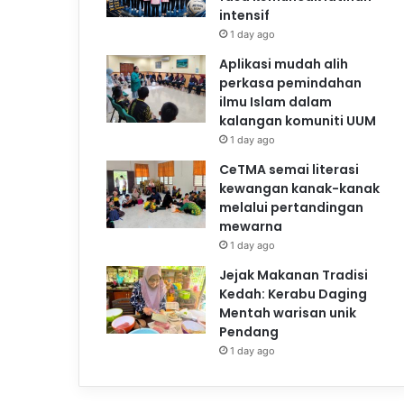
intensif
1 day ago
Aplikasi mudah alih
perkasa pemindahan
ilmu Islam dalam
kalangan komuniti UUM
1 day ago
CeTMA semai literasi
kewangan kanak-kanak
melalui pertandingan
mewarna
1 day ago
Jejak Makanan Tradisi
Kedah: Kerabu Daging
Mentah warisan unik
Pendang
1 day ago