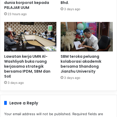
dunia korporat kepada
Bhd.
PELAJAR UUM
3 days ago
23 hours ago
Lawatan kerja UMN Al-
SBM teroka peluang
Washliyah buka ruang
kolaborasi akademik
kerjasama strategik
bersama Shandong
bersama IPDM, SBM dan
Jianzhu University
SoE
3 days ago
3 days ago
Leave a Reply
Your email address will not be published.
Required fields are