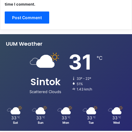
time I comment.
UUM Weather
31
℃
Sintok
33º - 22º
51%
1.43 km/h
Scattered Clouds
33
33
33
33
33
℃
℃
℃
℃
℃
Sat
Sun
Mon
Tue
Wed