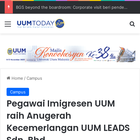
BGS beyond the boardroom: Corporate visit beri pendedahan dunia korporat kepada PELAJAR UUM
Menu
S
Home
/
Campus
Campus
Pegawai Imigresen UUM
raih Anugerah
Kecemerlangan UUM LEADS