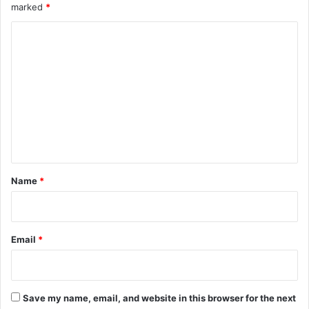
marked
*
C
o
m
m
e
n
t
*
Name
*
Email
*
Save my name, email, and website in this browser for the next