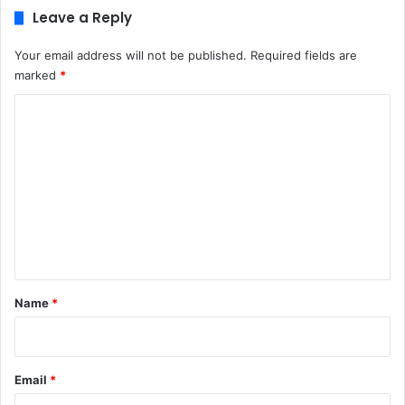
Leave a Reply
Your email address will not be published.
Required fields are
marked
*
C
o
m
m
e
n
t
*
Name
*
Email
*