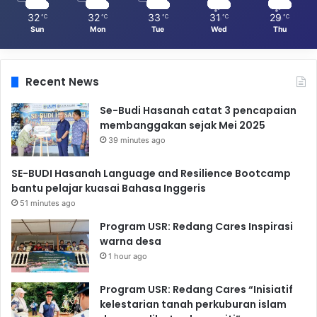
32
32
33
31
29
℃
℃
℃
℃
℃
Sun
Mon
Tue
Wed
Thu
Recent News
Se-Budi Hasanah catat 3 pencapaian
membanggakan sejak Mei 2025
39 minutes ago
SE-BUDI Hasanah Language and Resilience Bootcamp
bantu pelajar kuasai Bahasa Inggeris
51 minutes ago
Program USR: Redang Cares Inspirasi
warna desa
1 hour ago
Program USR: Redang Cares “Inisiatif
kelestarian tanah perkuburan islam