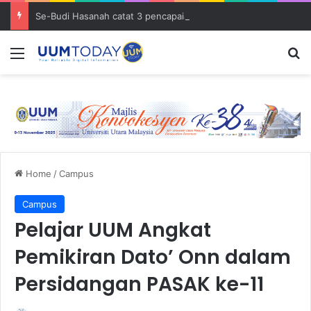
Se-Budi Hasanah catat 3 pencapaian membanggakan sejak Mei 2025
Menu
S
Home
/
Campus
Campus
Pelajar UUM Angkat
Pemikiran Dato’ Onn dalam
Persidangan PASAK ke-11