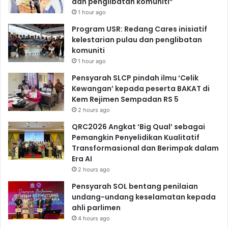
dan penglibatan komuniti”
1 hour ago
Program USR: Redang Cares inisiatif
kelestarian pulau dan penglibatan
komuniti
1 hour ago
Pensyarah SLCP pindah ilmu ‘Celik
Kewangan’ kepada peserta BAKAT di
Kem Rejimen Sempadan RS 5
2 hours ago
QRC2026 Angkat ‘Big Qual’ sebagai
Pemangkin Penyelidikan Kualitatif
Transformasional dan Berimpak dalam
Era AI
2 hours ago
Pensyarah SOL bentang penilaian
undang-undang keselamatan kepada
ahli parlimen
4 hours ago