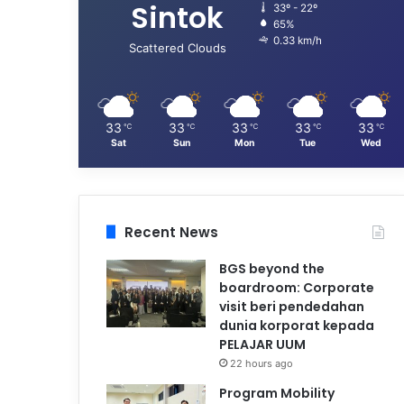
Sintok
33º - 22º
65%
0.33 km/h
Scattered Clouds
33
33
33
33
33
℃
℃
℃
℃
℃
Sat
Sun
Mon
Tue
Wed
Recent News
BGS beyond the
boardroom: Corporate
visit beri pendedahan
dunia korporat kepada
PELAJAR UUM
22 hours ago
Program Mobility