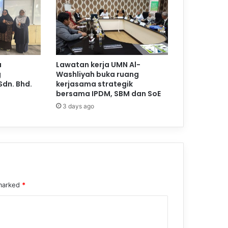
a
Lawatan kerja UMN Al-
g
Washliyah buka ruang
Sdn. Bhd.
kerjasama strategik
bersama IPDM, SBM dan SoE
3 days ago
 marked
*