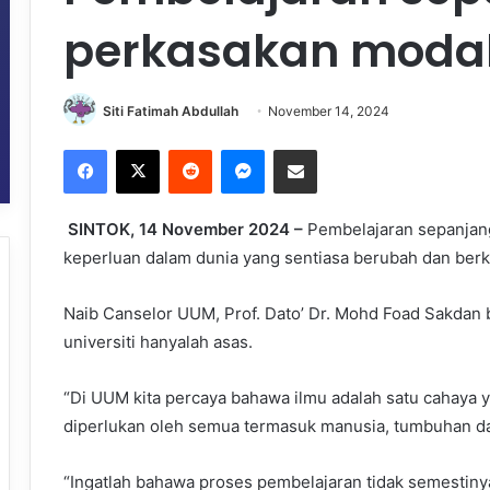
perkasakan modal
Siti Fatimah Abdullah
November 14, 2024
Facebook
X
Reddit
Messenger
Share via Email
SINTOK, 14 November 2024 –
Pembelajaran sepanjang
keperluan dalam dunia yang sentiasa berubah dan ber
Naib Canselor UUM, Prof. Dato’ Dr. Mohd Foad Sakdan b
universiti hanyalah asas.
“Di UUM kita percaya bahawa ilmu adalah satu cahaya y
diperlukan oleh semua termasuk manusia, tumbuhan d
“Ingatlah bahawa proses pembelajaran tidak semestinya