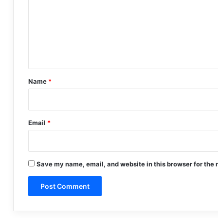
m
m
e
n
t
*
Name
*
Email
*
Save my name, email, and website in this browser for the 