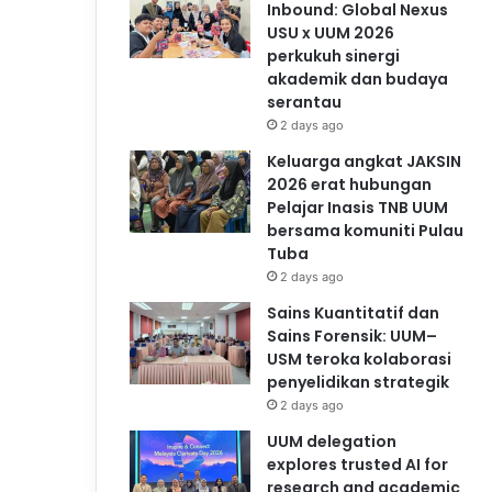
Inbound: Global Nexus
USU x UUM 2026
perkukuh sinergi
akademik dan budaya
serantau
2 days ago
Keluarga angkat JAKSIN
2026 erat hubungan
Pelajar Inasis TNB UUM
bersama komuniti Pulau
Tuba
2 days ago
Sains Kuantitatif dan
Sains Forensik: UUM–
USM teroka kolaborasi
penyelidikan strategik
2 days ago
UUM delegation
explores trusted AI for
research and academic