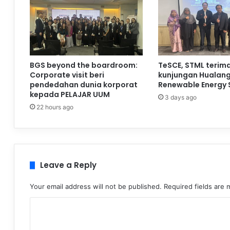
BGS beyond the boardroom:
TeSCE, STML terim
Corporate visit beri
kunjungan Hualan
pendedahan dunia korporat
Renewable Energy 
kepada PELAJAR UUM
3 days ago
22 hours ago
Leave a Reply
Your email address will not be published.
Required fields are
C
o