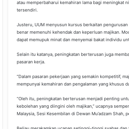
atau memperbaharui kemahiran lama bagi meningkat nila
tersendiri.
Justeru, UUM menyusun kursus berkaitan pengurusan y
benar memenuhi kehendak dan keperluan majikan. Modu
dapat memupuk minat dan menyemai bakat individu unt
Selain itu katanya, peningkatan berterusan juga memb
pasaran kerja.
“Dalam pasaran pekerjaan yang semakin kompetitif, ma
mempunyai kemahiran dan pengalaman yang khusus dal
“Oleh itu, peningkatan berterusan menjadi penting u
kebolehan yang diingini oleh majikan,” ucapnya sempe
Malaysia, Sesi Kesembilan di Dewan Mu’adzam Shah, pe
Beliau merakamkan ucapan setinggi-tinggi syabas dan