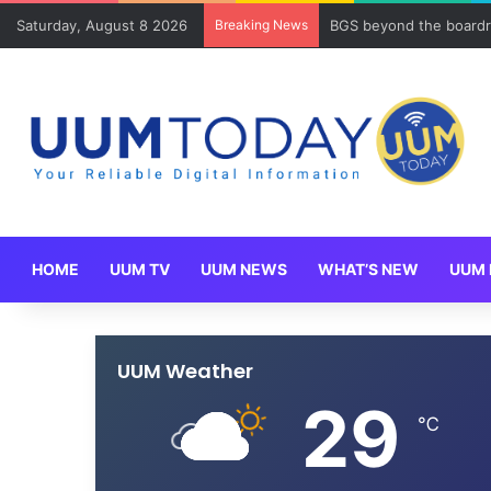
Saturday, August 8 2026
Breaking News
BGS beyond the boardr
HOME
UUM TV
UUM NEWS
WHAT’S NEW
UUM 
UUM Weather
29
℃