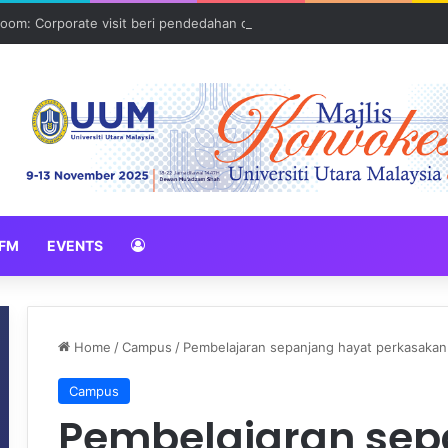
oom: Corporate visit beri pendedahan dunia korporat kepada PELAJA
FM
EVENTS
Home
/
Campus
/
Pembelajaran sepanjang hayat perkasakan
Campus
Pembelajaran sep