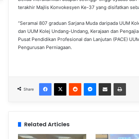
terakhir Majlis Konvokesyen Ke-37 yang disifatkan seb
“Seramai 807 graduan Sarjana Muda daripada UUM Kole
dan UUM Kolej Undang-Undang, Kerajaan dan Pengaji
Pusat Pendidikan Profesional dan Lanjutan (PACE) UUM
Pengurusan Perniagaan.
Facebook
X
Reddit
Messenger
Share via Email
Print
Share
Related Articles