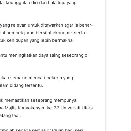
i keunggulan diri dan hala tuju yang
ang relevan untuk ditawarkan agar ia benar-
l pembelajaran bersifat ekonomik serta
uk kehidupan yang lebih bermakna.
antu meningkatkan daya saing seseorang di
jikan semakin mencari pekerja yang
am bidang tertentu.
ntuk memastikan seseorang mempunyai
na Majlis Konvokesyen ke-37 Universiti Utara
tang tadi.
 tahniah kepada semua graduan bagi sesi