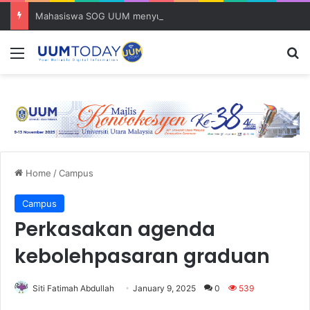
Mahasiswa SOG UUM menyulam kasih bersama komuniti orang asli
Menu
S
Home
/
Campus
Campus
Perkasakan agenda
kebolehpasaran graduan
Siti Fatimah Abdullah
January 9, 2025
0
539