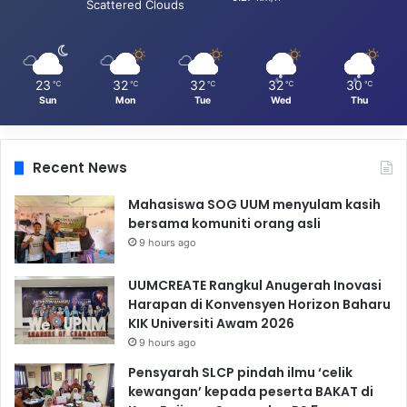
Scattered Clouds
23
32
32
32
30
℃
℃
℃
℃
℃
Sun
Mon
Tue
Wed
Thu
Recent News
Mahasiswa SOG UUM menyulam kasih
bersama komuniti orang asli
9 hours ago
UUMCREATE Rangkul Anugerah Inovasi
Harapan di Konvensyen Horizon Baharu
KIK Universiti Awam 2026
9 hours ago
Pensyarah SLCP pindah ilmu ‘celik
kewangan’ kepada peserta BAKAT di