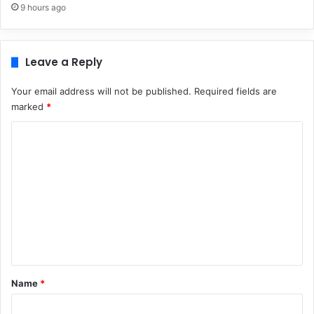
9 hours ago
Leave a Reply
Your email address will not be published.
Required fields are
marked
*
C
o
m
m
e
n
t
*
Name
*