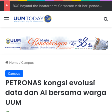
BGS beyond the boardroom: Corporate visit beri pendedahan dunia korporat kepada PELAJAR UUM
Menu
S
Home
/
Campus
Campus
PETRONAS kongsi evolusi
data dan AI bersama warga
UUM