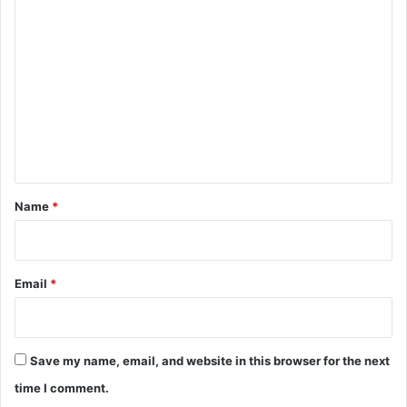
C
o
m
m
e
n
t
*
Name
*
Email
*
Save my name, email, and website in this browser for the next
time I comment.