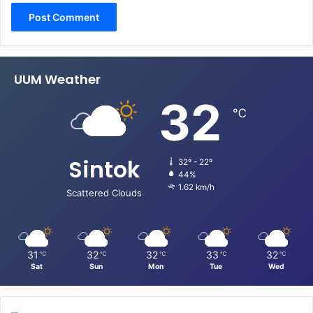
UUM Weather
32
℃
Sintok
32º - 22º
44%
1.62 km/h
Scattered Clouds
31
32
32
33
32
℃
℃
℃
℃
℃
Sat
Sun
Mon
Tue
Wed