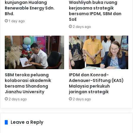
kunjungan Hualang
Washliyah buka ruang
Renewable Energy Sdn.
kerjasama strategik
Bhd.
bersama IPDM, SBM dan
SoE
1 day ago
2 days ago
SBM teroka peluang
IPDM dan Konrad-
kolaborasi akademik
Adenauer-Stiftung (KAS)
bersama Shandong
Malaysia perkukuh
Jianzhu University
jaringan strategik
2 days ago
2 days ago
Leave a Reply