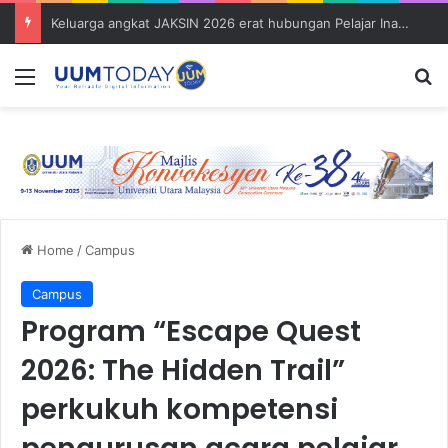
Keluarga angkat JAKSIN 2026 erat hubungan Pelajar Inasis TNB UUM bersama komuniti Pulau Tuba
Menu
S
Home
/
Campus
Campus
Program “Escape Quest
2026: The Hidden Trail”
perkukuh kompetensi