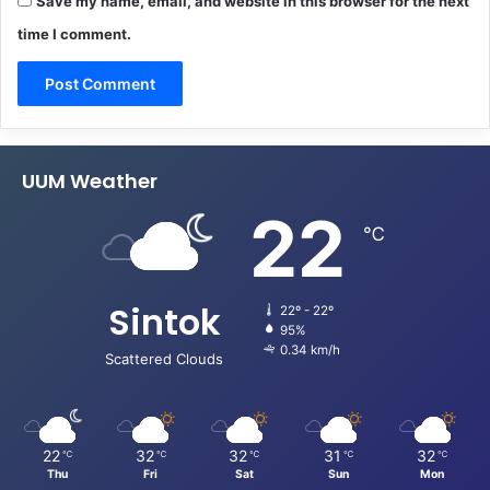
Save my name, email, and website in this browser for the next
time I comment.
UUM Weather
22
℃
Sintok
22º - 22º
95%
0.34 km/h
Scattered Clouds
22
32
32
31
32
℃
℃
℃
℃
℃
Thu
Fri
Sat
Sun
Mon