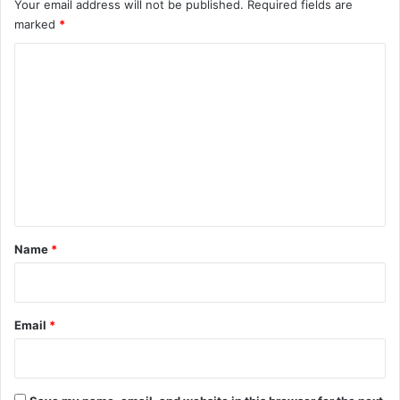
Your email address will not be published.
Required fields are
marked
*
C
o
m
m
e
n
t
*
Name
*
Email
*