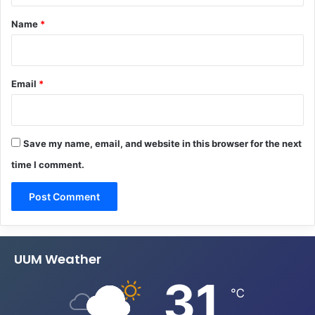
*
Name
*
Email
*
Save my name, email, and website in this browser for the next
time I comment.
UUM Weather
31
℃