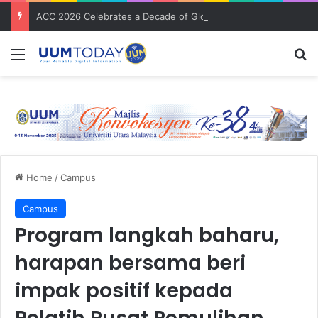
ACC 2026 Celebrates a Decade of Global Exposure and Accounting Excellence
Menu
S
Home
/
Campus
Campus
Program langkah baharu,
harapan bersama beri
impak positif kepada