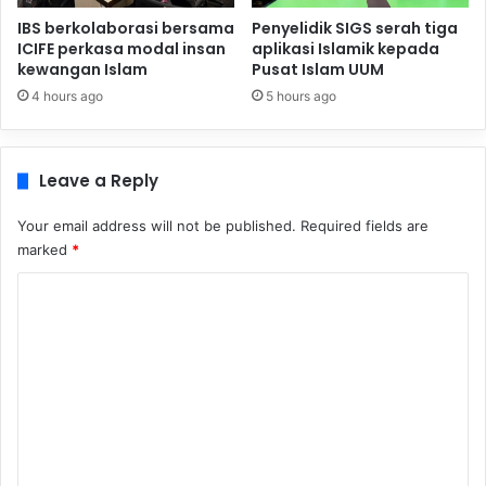
IBS berkolaborasi bersama
Penyelidik SIGS serah tiga
ICIFE perkasa modal insan
aplikasi Islamik kepada
kewangan Islam
Pusat Islam UUM
4 hours ago
5 hours ago
Leave a Reply
Your email address will not be published.
Required fields are
marked
*
C
o
m
m
e
n
t