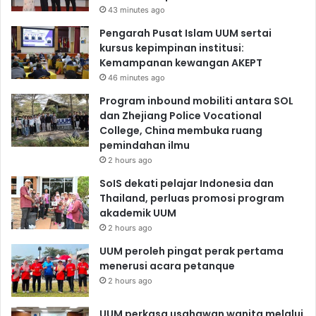
43 minutes ago
Pengarah Pusat Islam UUM sertai
kursus kepimpinan institusi:
Kemampanan kewangan AKEPT
46 minutes ago
Program inbound mobiliti antara SOL
dan Zhejiang Police Vocational
College, China membuka ruang
pemindahan ilmu
2 hours ago
SoIS dekati pelajar Indonesia dan
Thailand, perluas promosi program
akademik UUM
2 hours ago
UUM peroleh pingat perak pertama
menerusi acara petanque
2 hours ago
UUM perkasa usahawan wanita melalui