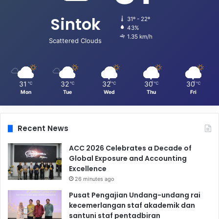
Sintok
31º - 22º
43%
1.35 km/h
Scattered Clouds
31
32
32
30
30
℃
℃
℃
℃
℃
Mon
Tue
Wed
Thu
Fri
Recent News
ACC 2026 Celebrates a Decade of
Global Exposure and Accounting
Excellence
26 minutes ago
Pusat Pengajian Undang-undang rai
kecemerlangan staf akademik dan
santuni staf pentadbiran